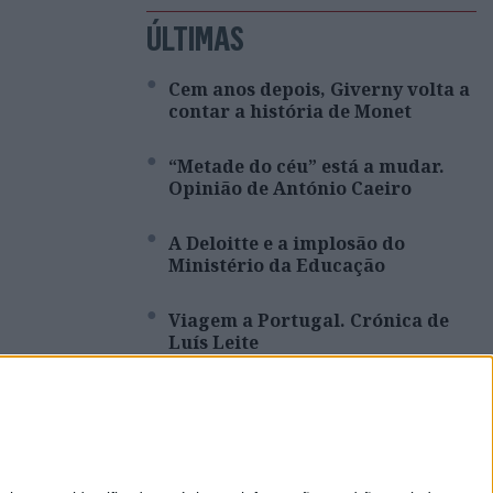
ÚLTIMAS
Cem anos depois, Giverny volta a
contar a história de Monet
“Metade do céu” está a mudar.
Opinião de António Caeiro
A Deloitte e a implosão do
Ministério da Educação
Viagem a Portugal. Crónica de
Luís Leite
Spoofing: Quando o número do
banco mente