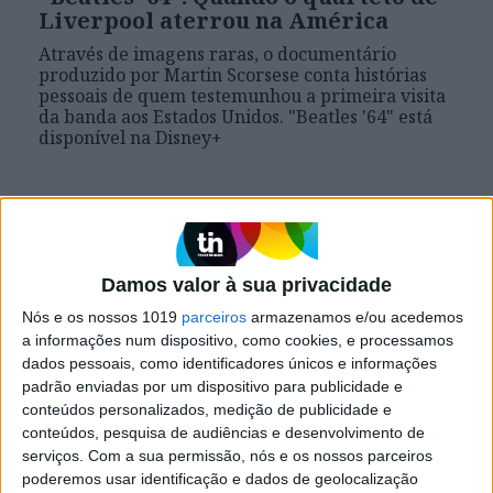
Liverpool aterrou na América
Através de imagens raras, o documentário
produzido por Martin Scorsese conta histórias
pessoais de quem testemunhou a primeira visita
da banda aos Estados Unidos. "Beatles '64" está
disponível na Disney+
Damos valor à sua privacidade
Nós e os nossos 1019
parceiros
armazenamos e/ou acedemos
a informações num dispositivo, como cookies, e processamos
dados pessoais, como identificadores únicos e informações
padrão enviadas por um dispositivo para publicidade e
conteúdos personalizados, medição de publicidade e
conteúdos, pesquisa de audiências e desenvolvimento de
CULTURA
serviços.
Com a sua permissão, nós e os nossos parceiros
poderemos usar identificação e dados de geolocalização
Demo perdida dos Beatles