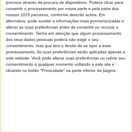
precisos através da procura de dispositivos. Poderá clicar para
encontrada 52 anos depois
consentir o processamento por nossa parte e pela parte dos
Gravação estava no meio dos pertences da
nossos 1019 parceiros, conforme descrito acima. Em
cantora Cilla Black
alternativa, pode aceder a informações mais pormenorizadas e
alterar as suas preferências antes de consentir ou recusar o
consentimento.
Tenha em atenção que algum processamento
dos seus dados pessoais poderá não exigir o seu
Se7e
consentimento, mas que tem o direito de se opor a esse
processamento. As suas preferências serão aplicadas apenas a
este website. Você pode alterar suas preferências ou retirar seu
consentimento a qualquer momento voltando a este site e
clicando no botão "Privacidade" na parte inferior da página.
VISÃO SETE
Prova monumental de portos
'colheitas' da Noval
A crónica semanal do especialista da VISÃO, José