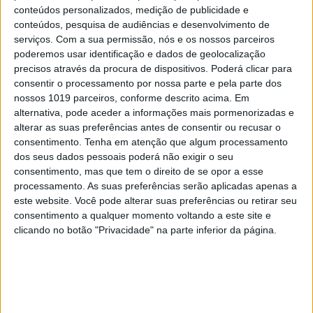
acaso que a música coral tem tanta tradição no
conteúdos personalizados, medição de publicidade e
conteúdos, pesquisa de audiências e desenvolvimento de
mundo, desde o folclore à música clássica, ligeira e
serviços.
Com a sua permissão, nós e os nossos parceiros
à religiosa. Por alguma razão os protestantes
poderemos usar identificação e dados de geolocalização
inventaram a música congregacional. Eles não
precisos através da procura de dispositivos. Poderá clicar para
consentir o processamento por nossa parte e pela parte dos
conheciam a vasta gama de benefícios que estão
nossos 1019 parceiros, conforme descrito acima. Em
hoje à vista, mas entenderam que o culto a Deus
alternativa, pode aceder a informações mais pormenorizadas e
pode e deve ser participado por todo os fiéis.
alterar as suas preferências antes de consentir ou recusar o
consentimento.
Tenha em atenção que algum processamento
Cantemos o novo ano todos juntos. O mundo
dos seus dados pessoais poderá não exigir o seu
consentimento, mas que tem o direito de se opor a esse
precisa. E nós também.
processamento. As suas preferências serão aplicadas apenas a
este website. Você pode alterar suas preferências ou retirar seu
consentimento a qualquer momento voltando a este site e
Os textos nesta secção refletem a opinião pessoal
clicando no botão "Privacidade" na parte inferior da página.
dos autores. Não representam a VISÃO nem
espelham o seu posicionamento editorial.