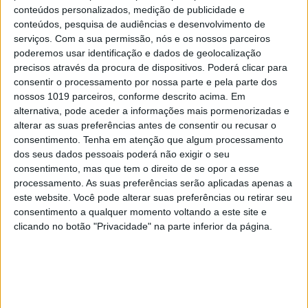
Tudo o que fazemos on-line está registado algures
conteúdos personalizados, medição de publicidade e
e há quem analise essa informação com todo o
conteúdos, pesquisa de audiências e desenvolvimento de
serviços.
Com a sua permissão, nós e os nossos parceiros
detalhe…
poderemos usar identificação e dados de geolocalização
precisos através da procura de dispositivos. Poderá clicar para
Um caso de referência é o da empresa Cambridge
consentir o processamento por nossa parte e pela parte dos
Analytica que permitiu a um dos seus clientes pelo
nossos 1019 parceiros, conforme descrito acima. Em
conhecimento obtido sobre os eleitores saber
alternativa, pode aceder a informações mais pormenorizadas e
alterar as suas preferências antes de consentir ou recusar o
exactamente o que dizer, a quem dizer, quando
consentimento.
Tenha em atenção que algum processamento
dizer, como dizer, criando expectativas e vendendo
dos seus dados pessoais poderá não exigir o seu
um conjunto de ideias chave, tornar-se no
consentimento, mas que tem o direito de se opor a esse
processamento. As suas preferências serão aplicadas apenas a
presidente dos Estados Unidos da América.
este website. Você pode alterar suas preferências ou retirar seu
consentimento a qualquer momento voltando a este site e
A página da wikipedia merece a visita:
clicando no botão "Privacidade" na parte inferior da página.
https://en.wikipedia.org/wiki/Cambridge_Analyt
ica
E com isto voltamos à definição de marketing de