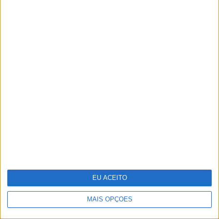
Dia da Criança: 5 sugestões para te
divertires
EU ACEITO
MAIS OPÇÕES