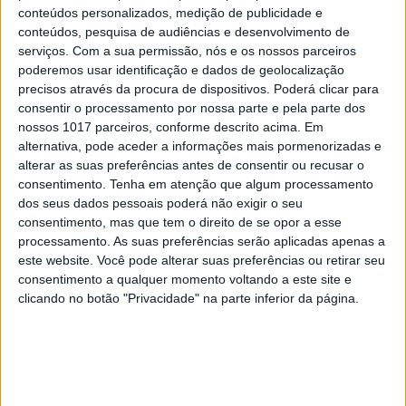
conteúdos personalizados, medição de publicidade e
4
conteúdos, pesquisa de audiências e desenvolvimento de
Os dois primeiros presidentes da Gulbenkian
serviços.
Com a sua permissão, nós e os nossos parceiros
poderemos usar identificação e dados de geolocalização
5
“Saudade é um sentimento muito bonito, mas por
precisos através da procura de dispositivos. Poderá clicar para
vezes muito despropositado. Temos muito
consentir o processamento por nossa parte e pela parte dos
orgulho dessa palavra, que achamos que nos faz
nossos 1017 parceiros, conforme descrito acima. Em
especiais, quando na verdade nos torna
alternativa, pode aceder a informações mais pormenorizadas e
cobardes’’
alterar as suas preferências antes de consentir ou recusar o
6
consentimento.
Tenha em atenção que algum processamento
Cuidados de saúde domiciliários: não podemos
dos seus dados pessoais poderá não exigir o seu
continuar a responder a uma nova realidade com
consentimento, mas que tem o direito de se opor a esse
modelos concebidos no passado
processamento. As suas preferências serão aplicadas apenas a
7
Os Lusíadas são um hospital e Guerra Junqueiro
este website. Você pode alterar suas preferências ou retirar seu
uma avenida
consentimento a qualquer momento voltando a este site e
clicando no botão "Privacidade" na parte inferior da página.
8
Os novos capitães da areia
9
Goodbye, Nick Cave