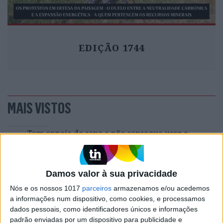
EDIÇÃO 1744
MAIS VISTOS
1
Tem apneia do sono e não consegue usar a
máquina CPAP? Há uma alternativa a avaliar.
Opinião de um dentista
2
4 de agosto de 1578. D. Sebastião, Ceuta: a vida
Damos valor à sua privacidade
complexa dos símbolos
Nós e os nossos 1017
parceiros
armazenamos e/ou acedemos
a informações num dispositivo, como cookies, e processamos
3
dados pessoais, como identificadores únicos e informações
A longevidade não se improvisa
padrão enviadas por um dispositivo para publicidade e