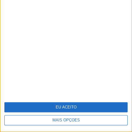
Tesla entregou menos carros no
segundo trimestre do ano
Os vestidos que vai querer usar nos
casamentos deste verão
EU ACEITO
MAIS OPÇÕES