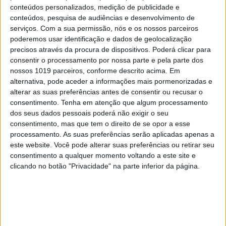
desconfiança, legitima-se o discurso do medo e
conteúdos personalizados, medição de publicidade e
empurra-se para a margem quem já vive na
conteúdos, pesquisa de audiências e desenvolvimento de
margem. Esquece-se, com uma facilidade
serviços.
Com a sua permissão, nós e os nossos parceiros
poderemos usar identificação e dados de geolocalização
desconcertante, que Portugal foi durante décadas
precisos através da procura de dispositivos. Poderá clicar para
um país de emigrantes. Milhões de portugueses
consentir o processamento por nossa parte e pela parte dos
partiram com malas de cartão, sem contratos, sem
nossos 1019 parceiros, conforme descrito acima. Em
alternativa, pode aceder a informações mais pormenorizadas e
garantias, a maioria clandestinamente.
alterar as suas preferências antes de consentir ou recusar o
Trabalharam nas obras, nas limpezas, nas
consentimento.
Tenha em atenção que algum processamento
fábricas. Sofreram discriminação, humilhações,
dos seus dados pessoais poderá não exigir o seu
consentimento, mas que tem o direito de se opor a esse
exploração. E, ainda assim, encontraram em
processamento. As suas preferências serão aplicadas apenas a
muitos países a oportunidade de construir uma
este website. Você pode alterar suas preferências ou retirar seu
vida melhor.
consentimento a qualquer momento voltando a este site e
clicando no botão "Privacidade" na parte inferior da página.
Esquece-se também que a nossa identidade coletiva
tem momentos de profunda coragem moral. Em
plena Segunda Guerra Mundial, quando obedecer
era mais fácil do que resistir, Aristides de Sousa