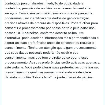
conteúdos personalizados, medição de publicidade e
A questão é de princípios e estes não podem ser tão
conteúdos, pesquisa de audiências e desenvolvimento de
serviços.
Com a sua permissão, nós e os nossos parceiros
flexíveis que se esquecem por uma negociação de
poderemos usar identificação e dados de geolocalização
curto prazo, mas com efeitos para os próximos 9
precisos através da procura de dispositivos. Poderá clicar para
anos. Já para não falar que os cessantes dois juízes
consentir o processamento por nossa parte e pela parte dos
nossos 1019 parceiros, conforme descrito acima. Em
indicados à esquerda e outros dois à direita, serão
alternativa, pode aceder a informações mais pormenorizadas e
substituídos por 3 candidatos de direita e uma
alterar as suas preferências antes de consentir ou recusar o
magistrada indicada pelo PS, que é chefe de
consentimento.
Tenha em atenção que algum processamento
dos seus dados pessoais poderá não exigir o seu
gabinete do atual Presidente do STJ, antigo
consentimento, mas que tem o direito de se opor a esse
magistrado indicado pelo PSD para o Tribunal
processamento. As suas preferências serão aplicadas apenas a
Constitucional, e de que não se conhecem
este website. Você pode alterar suas preferências ou retirar seu
consentimento a qualquer momento voltando a este site e
intervenções particularmente progressivas.
clicando no botão "Privacidade" na parte inferior da página.
As audições dos candidatos foram uma
sensaborona frustração de um modelo que, ao ser
inspirado nos
hearings
do Senado americano para
designação de juízes, governantes e outros altos