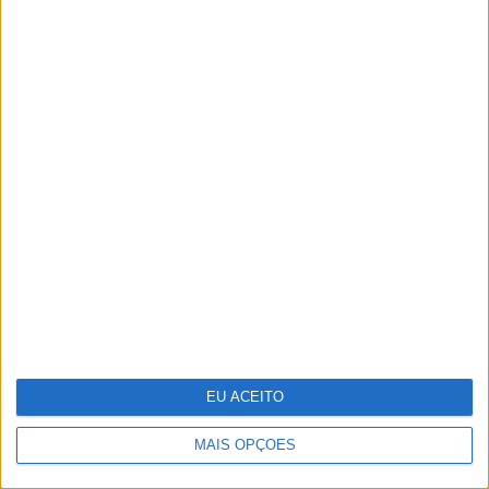
Guia de essenciais de viagem para a
sua pele
EU ACEITO
MAIS OPÇÕES