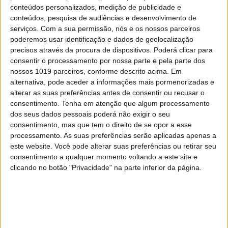
conteúdos personalizados, medição de publicidade e
conteúdos, pesquisa de audiências e desenvolvimento de
EDIÇÃO 1744
serviços.
Com a sua permissão, nós e os nossos parceiros
poderemos usar identificação e dados de geolocalização
precisos através da procura de dispositivos. Poderá clicar para
consentir o processamento por nossa parte e pela parte dos
nossos 1019 parceiros, conforme descrito acima. Em
alternativa, pode aceder a informações mais pormenorizadas e
MAIS VISTOS
alterar as suas preferências antes de consentir ou recusar o
consentimento.
Tenha em atenção que algum processamento
1
dos seus dados pessoais poderá não exigir o seu
Linha Circular do Metropolitano: O carrossel de
consentimento, mas que tem o direito de se opor a esse
turistas que afastará quem trabalha em Lisboa
processamento. As suas preferências serão aplicadas apenas a
este website. Você pode alterar suas preferências ou retirar seu
2
Celebridades que viram os seus vídeos íntimos na
consentimento a qualquer momento voltando a este site e
Internet
clicando no botão "Privacidade" na parte inferior da página.
3
O Nobel disse o que ninguém quer ouvir
4
Como funcionam os apoios para comprar casa