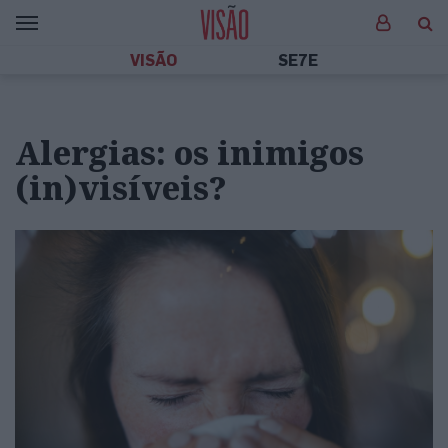
VISÃO
SE7E
Alergias: os inimigos
(in)visíveis?