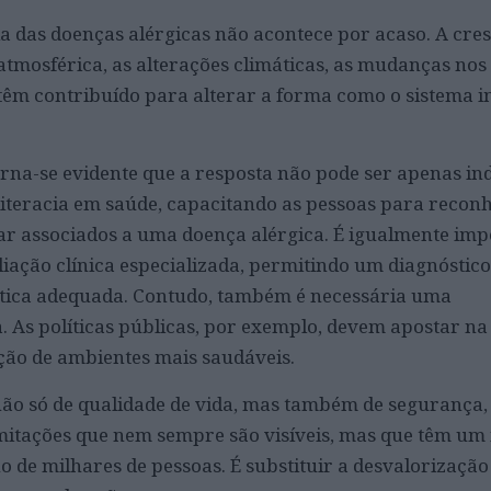
 das doenças alérgicas não acontece por acaso. A cre
atmosférica, as alterações climáticas, as mudanças nos
 têm contribuído para alterar a forma como o sistema 
orna-se evidente que a resposta não pode ser apenas ind
literacia em saúde, capacitando as pessoas para recon
ar associados a uma doença alérgica. É igualmente imp
iação clínica especializada, permitindo um diagnóstic
ica adequada. Contudo, também é necessária uma
a. As políticas públicas, por exemplo, devem apostar n
ação de ambientes mais saudáveis.
 não só de qualidade de vida, mas também de segurança,
mitações que nem sempre são visíveis, mas que têm um
no de milhares de pessoas. É substituir a desvalorização