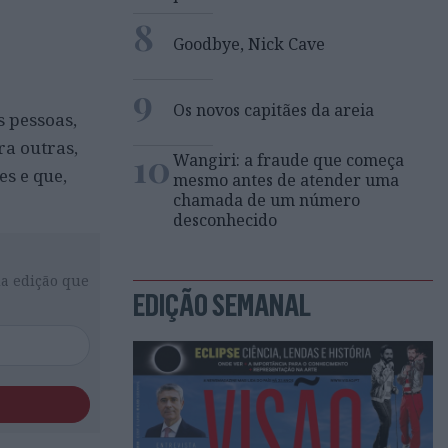
8
Goodbye, Nick Cave
9
Os novos capitães da areia
s pessoas,
ra outras,
10
Wangiri: a fraude que começa
s e que,
mesmo antes de atender uma
chamada de um número
desconhecido
da edição que
EDIÇÃO SEMANAL