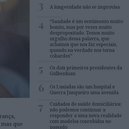
3
A longevidade não se improvisa
4
“Saudade é um sentimento muito
bonito, mas por vezes muito
despropositado. Temos muito
orgulho dessa palavra, que
achamos que nos faz especiais,
quando na verdade nos torna
cobardes’’
5
Os dois primeiros presidentes da
Gulbenkian
6
Os Lusíadas são um hospital e
Guerra Junqueiro uma avenida
7
Cuidados de saúde domiciliários:
não podemos continuar a
responder a uma nova realidade
rança,
com modelos concebidos no
, mas que
passado