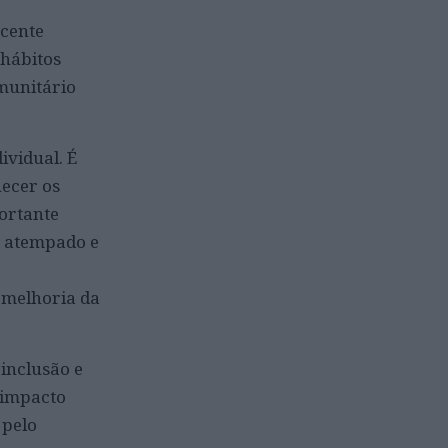
scente
 hábitos
imunitário
ividual. É
hecer os
ortante
o atempado e
a melhoria da
 inclusão e
 impacto
 pelo