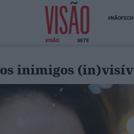
#NÃOFECH
VISÃO
SE7E
 os inimigos (in)visív