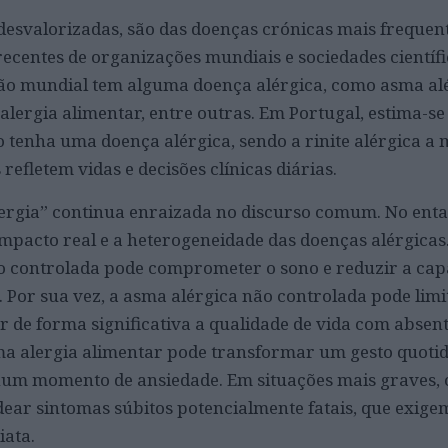
s desvalorizadas, são das doenças crónicas mais frequen
ecentes de organizações mundiais e sociedades científ
ão mundial tem alguma doença alérgica, como asma alé
 alergia alimentar, entre outras. Em Portugal, estima-s
 tenha uma doença alérgica, sendo a rinite alérgica a 
refletem vidas e decisões clínicas diárias.
ergia” continua enraizada no discurso comum. No enta
 impacto real e a heterogeneidade das doenças alérgica
ão controlada pode comprometer o sono e reduzir a cap
Por sua vez, a asma alérgica não controlada pode limi
ar de forma significativa a qualidade de vida com absen
Uma alergia alimentar pode transformar um gesto quoti
 num momento de ansiedade. Em situações mais graves,
dear sintomas súbitos potencialmente fatais, que exige
iata.