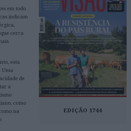
tes em todo
icas indicam
rgica,
e que cerca
mais
nto, esta
s. Uma
acidade de
tar a
tismo
diano, como
EDIÇÃO 1744
 como na
m