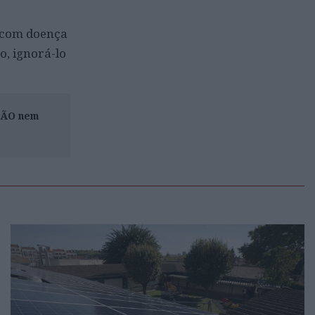
s com doença
o, ignorá-lo
ISÃO nem