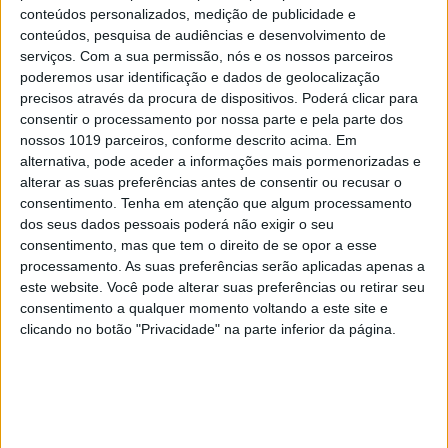
conteúdos personalizados, medição de publicidade e
passo. Garantir que essa sobrevivência tem
conteúdos, pesquisa de audiências e desenvolvimento de
qualidade, dignidade e equidade continua a ser um
serviços.
Com a sua permissão, nós e os nossos parceiros
poderemos usar identificação e dados de geolocalização
desafio por resolver.
precisos através da procura de dispositivos. Poderá clicar para
consentir o processamento por nossa parte e pela parte dos
A ciência fez a sua parte. Transformou
nossos 1019 parceiros, conforme descrito acima. Em
diagnósticos fatais em condições prolongadas,
alternativa, pode aceder a informações mais pormenorizadas e
devolveu anos e décadas de vida. Agora cabe à
alterar as suas preferências antes de consentir ou recusar o
consentimento.
Tenha em atenção que algum processamento
sociedade acompanhar essa evolução. Adaptar o
dos seus dados pessoais poderá não exigir o seu
direito laboral, os sistemas de proteção social e as
consentimento, mas que tem o direito de se opor a esse
políticas públicas ao mundo que a inovação criou.
processamento. As suas preferências serão aplicadas apenas a
este website. Você pode alterar suas preferências ou retirar seu
Porque a revolução oncológica não pode ficar
consentimento a qualquer momento voltando a este site e
confinada aos hospitais; tem de acontecer também
clicando no botão "Privacidade" na parte inferior da página.
fora deles, onde a vida realmente recomeça.
Os textos nesta secção refletem a opinião pessoal
dos autores. Não representam a VISÃO nem