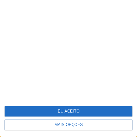
Reino Unido junta-se a França para
investir na rival europeia da
Starlink
EU ACEITO
MAIS OPÇÕES