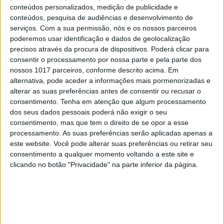
Onset Muscle Soreness: A Systematic Review and
conteúdos personalizados, medição de publicidade e
conteúdos, pesquisa de audiências e desenvolvimento de
Meta-Analysis of Randomized Controlled Trials.
serviços.
Com a sua permissão, nós e os nossos parceiros
Front. Physiol. 12:677581. doi:
poderemos usar identificação e dados de geolocalização
10.3389/fphys.2021.677581
precisos através da procura de dispositivos. Poderá clicar para
consentir o processamento por nossa parte e pela parte dos
Andersen, J.C. Stretching before and after exercise:
nossos 1017 parceiros, conforme descrito acima. Em
effect on muscle soreness and injury risk. J Athl
alternativa, pode aceder a informações mais pormenorizadas e
Train. 2005 Jul-Sep;40(3):218-20. PMID: 16284645;
alterar as suas preferências antes de consentir ou recusar o
consentimento.
Tenha em atenção que algum processamento
PMCID: PMC1250267.
dos seus dados pessoais poderá não exigir o seu
https://pmc.ncbi.nlm.nih.gov/articles/PMC1250267/
consentimento, mas que tem o direito de se opor a esse
pdf/i1062-6050-40-3-218.pdf
processamento. As suas preferências serão aplicadas apenas a
este website. Você pode alterar suas preferências ou retirar seu
Di Lorenzo, L., Forte, A. M., Agosti, V., Forte, F.,
consentimento a qualquer momento voltando a este site e
Lanciano, T., Pirraglia, N., & D’Avanzo, C. (2025).
clicando no botão "Privacidade" na parte inferior da página.
Advances in Non-Pharmacological Strategies for
DOMS: A Scoping and Critical Review of Recent
Evidence. Journal of Functional Morphology and
Kinesiology, 10(4), 452.