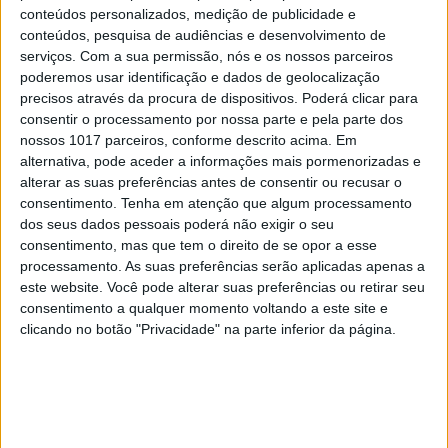
transitam de ano carregando lacunas graves de
conteúdos personalizados, medição de publicidade e
aprendizagem que permanecerão escondidas por
conteúdos, pesquisa de audiências e desenvolvimento de
serviços.
Com a sua permissão, nós e os nossos parceiros
detrás das estatísticas de sucesso?
poderemos usar identificação e dados de geolocalização
precisos através da procura de dispositivos. Poderá clicar para
E quanto aos adultos? Quantos relatórios avaliam
consentir o processamento por nossa parte e pela parte dos
os níveis de desgaste emocional dos docentes?
nossos 1017 parceiros, conforme descrito acima. Em
alternativa, pode aceder a informações mais pormenorizadas e
Quantos apresentam dados sobre
burnout
, baixas
alterar as suas preferências antes de consentir ou recusar o
médicas prolongadas, exaustão profissional ou
consentimento.
Tenha em atenção que algum processamento
conflitos laborais? Quantos procuram
dos seus dados pessoais poderá não exigir o seu
consentimento, mas que tem o direito de se opor a esse
compreender a realidade dos assistentes
processamento. As suas preferências serão aplicadas apenas a
operacionais, frequentemente confrontados com
este website. Você pode alterar suas preferências ou retirar seu
desafios educativos e sociais para os quais não
consentimento a qualquer momento voltando a este site e
clicando no botão "Privacidade" na parte inferior da página.
receberam formação adequada? Quantos
analisam o clima relacional dentro das escolas, a
qualidade das equipas ou o impacto da crescente
burocratização no bem-estar profissional?