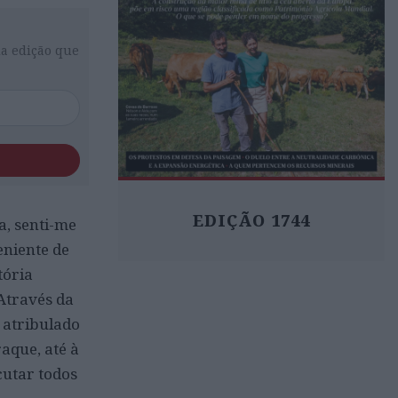
da edição que
EDIÇÃO 1744
a, senti-me
niente de
tória
Através da
e atribulado
raque, até à
cutar todos