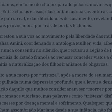
anianas, em torno do chá preparado pelos samovares q
o. Entre choros e risos, elas contam as suas aventuras
 patriarcal, e das dificuldades de casamento, revela
ais provocadora por trás de portas fechadas.
prestou a sua voz ao movimento pela liberdade das mul
ahsa Amini, coordenando a antologia Mulher, Vida, Li
ue nunca consentiu no silêncio, que recusou a Legião de
crisia do Estado francês ao recusar conceder vistos a d
ia a naturalização dos filhos iranianos de oligarcas.
o a sua morte por “tristeza”, após a morte do seu mar
rgulhada numa depressão profunda que a levou a desist
ção daquilo que muitos consideraram ser “morrer po
um romance vitoriano, mas palavras como “tristeza” di
s meses por doença mental e sofrimento. Quaisquer qu
nham assombrado Marjane desde a sua infância, não foi