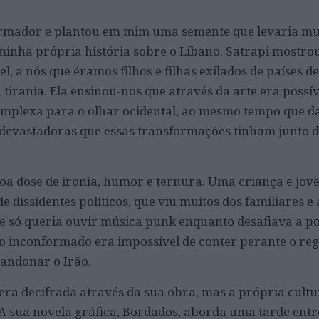
mador e plantou em mim uma semente que levaria mui
 minha própria história sobre o Líbano. Satrapi mostro
, a nós que éramos filhos e filhas exilados de países d
tirania. Ela ensinou-nos que através da arte era possív
omplexa para o olhar ocidental, ao mesmo tempo que d
devastadoras que essas transformações tinham junto d
boa dose de ironia, humor e ternura. Uma criança e jov
de dissidentes políticos, que viu muitos dos familiares e
e só queria ouvir música punk enquanto desafiava a po
to inconformado era impossível de conter perante o re
bandonar o Irão.
 era decifrada através da sua obra, mas a própria cultu
A sua novela gráfica, Bordados, aborda uma tarde entr