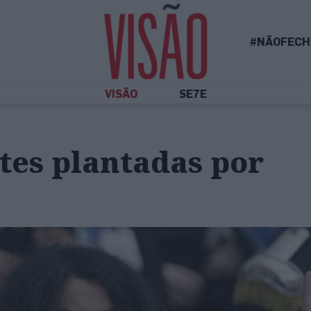
#NÃOFECH
VISÃO
SE7E
tes plantadas por