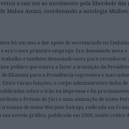
estou a sua voz ao movimento pela liberdade das
de Mahsa Amini, coordenando a antologia Mulher,
stava há um ano a dar apoio de secretariado na Embaix
s e era o meu primeiro emprego. Era demasiado nova e
e trabalho e também demasiado nova para reconhecer 
me político que estava a fazer a transição da Presidên
ta de Khatami para a Presidência repressiva e marcada
 Entre várias funções, o corpo administrativo tinha de
ublicadas sobre o Irão na imprensa e foi precisament
 atribuiu o Prémio do Júri a uma animação de nome Per
 iraniana de nome Marjane Satrapi, radicada em Franç
sua novela gráfica, publicada em 2000, muito crítica 