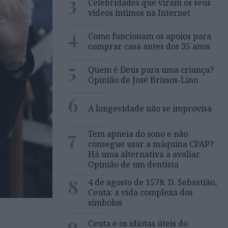
3
Celebridades que viram os seus
vídeos íntimos na Internet
4
Como funcionam os apoios para
comprar casa antes dos 35 anos
5
Quem é Deus para uma criança?
Opinião de José Brissos-Lino
6
A longevidade não se improvisa
7
Tem apneia do sono e não
consegue usar a máquina CPAP?
Há uma alternativa a avaliar.
Opinião de um dentista
8
4 de agosto de 1578. D. Sebastião,
Ceuta: a vida complexa dos
símbolos
9
Ceuta e os idiotas úteis do