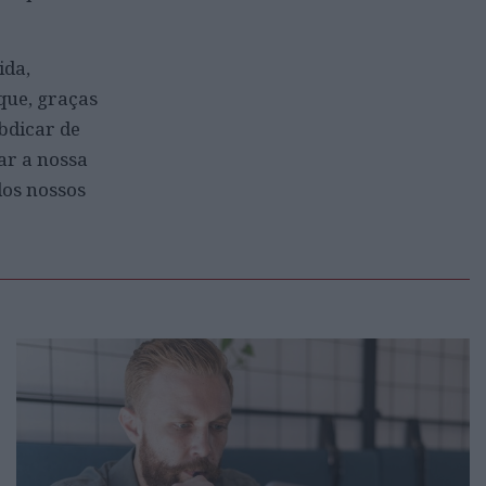
ida,
que, graças
bdicar de
ar a nossa
dos nossos