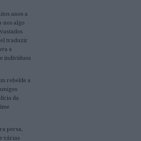
tos anos a
u-nos algo
evastados
el traduzir
ava a
e indivíduos
em rebelde a
 amigos
lícia da
gime
ra persa,
e várias