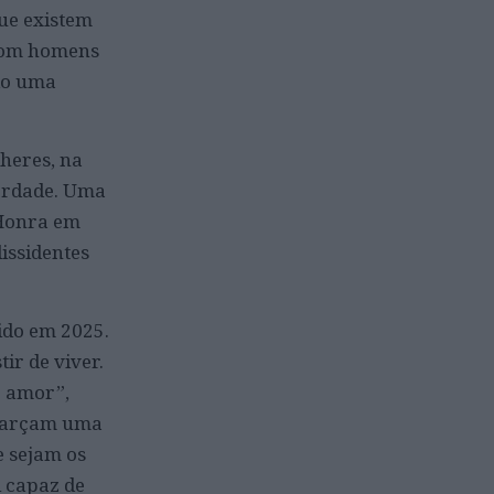
ue existem
 com homens
ndo uma
heres, na
berdade. Uma
 Honra em
issidentes
ido em 2025.
ir de viver.
r amor”,
sfarçam uma
e sejam os
 capaz de