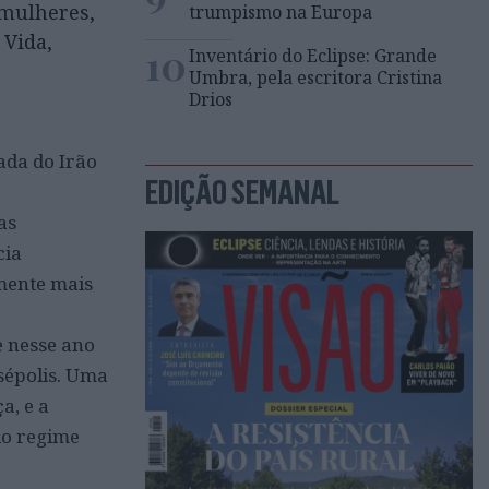
 mulheres,
trumpismo na Europa
 Vida,
10
Inventário do Eclipse: Grande
Umbra, pela escritora Cristina
Drios
ada do Irão
EDIÇÃO SEMANAL
as
cia
mente mais
e nesse ano
sépolis. Uma
a, e a
do regime