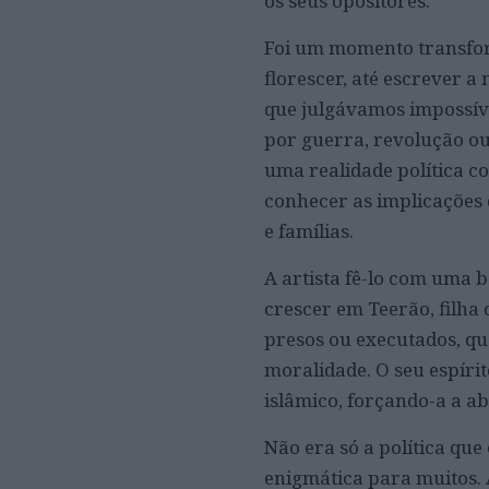
os seus opositores.
Foi um momento transfor
florescer, até escrever a
que julgávamos impossível
por guerra, revolução ou 
uma realidade política c
conhecer as implicações 
e famílias.
A artista fê-lo com uma 
crescer em Teerão, filha 
presos ou executados, qu
moralidade. O seu espíri
islâmico, forçando-a a a
Não era só a política que
enigmática para muitos. 