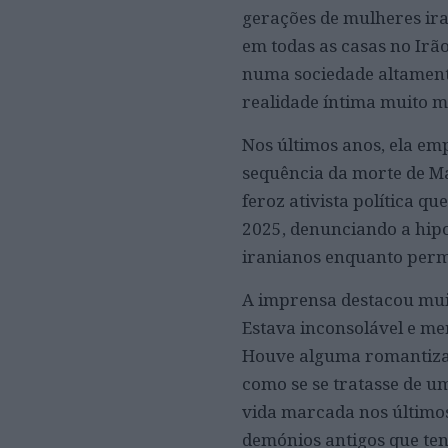
gerações de mulheres ir
em todas as casas no Irã
numa sociedade altamente
realidade íntima muito m
Nos últimos anos, ela em
sequência da morte de M
feroz ativista política q
2025, denunciando a hipo
iranianos enquanto permit
A imprensa destacou muit
Estava inconsolável e me
Houve alguma romantiza
como se se tratasse de 
vida marcada nos último
demónios antigos que te