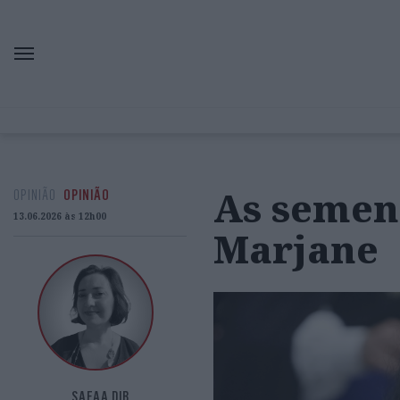
As semen
OPINIÃO
OPINIÃO
13.06.2026 às 12h00
Marjane
SAFAA DIB