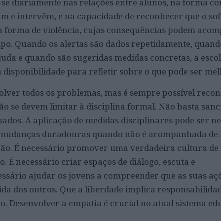
se diariamente nas relações entre alunos, na forma c
m e intervêm, e na capacidade de reconhecer que o so
 forma de violência, cujas consequências podem aco
po. Quando os alertas são dados repetidamente, quand
juda e quando são sugeridas medidas concretas, a escol
 disponibilidade para refletir sobre o que pode ser me
olver todos os problemas, mas é sempre possível reco
não se devem limitar à disciplina formal. Não basta san
os. A aplicação de medidas disciplinares pode ser ne
 mudanças duradouras quando não é acompanhada de r
ção. É necessário promover uma verdadeira cultura de 
. É necessário criar espaços de diálogo, escuta e
essário ajudar os jovens a compreender que as suas aç
ida dos outros. Que a liberdade implica responsabilidad
o. Desenvolver a empatia é crucial no atual sistema ed