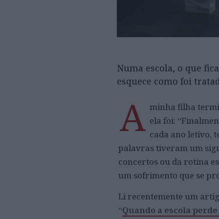
Numa escola, o que fic
esquece como foi trata
A
minha filha termi
ela foi: “Finalme
cada ano letivo, 
palavras tiveram um sign
concertos ou da rotina e
um sofrimento que se pr
Li recentemente um artigo
“
Quando a escola perde