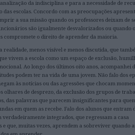
banalização da indisciplina e para a necessidade de re
ro das escolas. Concordo com as preocupações apresen
prir a sua missão quando os professores deixam de s
uncionários são igualmente desvalorizados ou quando 
 compromete o direito de aprender da maioria.
a realidade, menos visível e menos discutida, que tam
 que vivem a escola como um espaço de exclusão, humi
emocional. Ao longo dos últimos oito anos, acompanhei d
tudes podem ter na vida de uma jovem. Não falo dos ep
chegam às notícias ou das agressões que chocam mom
os olhares de desprezo, da exclusão dos grupos de traba
s, das palavras que parecem insignificantes para quem
ndas em quem as recebe. Falo dos alunos que entram 
m verdadeiramente integrados, que regressam a casa
 e que, muitas vezes, aprendem a sobreviver quando 
dos em aprender.