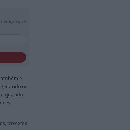
da edição que
, também é
s. Quando os
ou quando
ores,
os, projetos