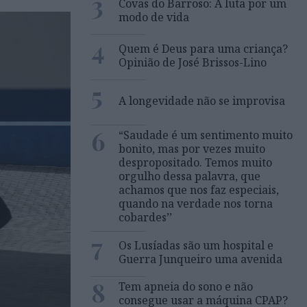
3
Covas do Barroso: A luta por um
modo de vida
4
Quem é Deus para uma criança?
Opinião de José Brissos-Lino
5
A longevidade não se improvisa
6
“Saudade é um sentimento muito
bonito, mas por vezes muito
despropositado. Temos muito
orgulho dessa palavra, que
achamos que nos faz especiais,
quando na verdade nos torna
cobardes’’
7
Os Lusíadas são um hospital e
Guerra Junqueiro uma avenida
8
Tem apneia do sono e não
consegue usar a máquina CPAP?