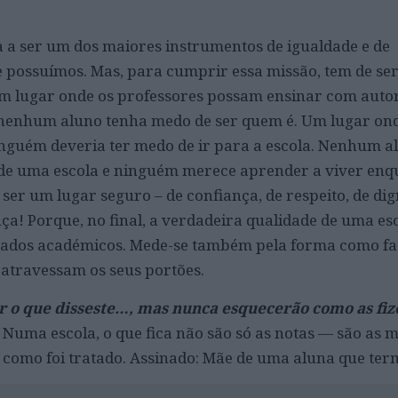
a a ser um dos maiores instrumentos de igualdade e de
 possuímos. Mas, para cumprir essa missão, tem de ser,
Um lugar onde os professores possam ensinar com auto
 nenhum aluno tenha medo de ser quem é. Um lugar on
 Ninguém deveria ter medo de ir para a escola. Nenhum a
 de uma escola e ninguém merece aprender a viver enq
 ser um lugar seguro – de confiança, de respeito, de dig
ça! Porque, no final, a verdadeira qualidade de uma es
tados académicos. Mede-se também pela forma como faz
 atravessam os seus portões.
r o que disseste…, mas nunca esquecerão como as fiz
Numa escola, o que fica não são só as notas — são as 
como foi tratado. Assinado: Mãe de uma aluna que term