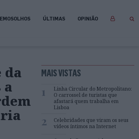
EMOSOLHOS
ÚLTIMAS
OPINIÃO
 da
MAIS VISTAS
 a
1
Linha Circular do Metropolitano:
O carrossel de turistas que
erdem
afastará quem trabalha em
Lisboa
ria
2
Celebridades que viram os seus
vídeos íntimos na Internet