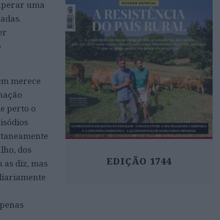
cuperar uma
tadas.
er
o
bém merece
lhação
e perto o
isódios
entaneamente
lho, dos
EDIÇÃO 1744
 as diz, mas
diariamente
apenas