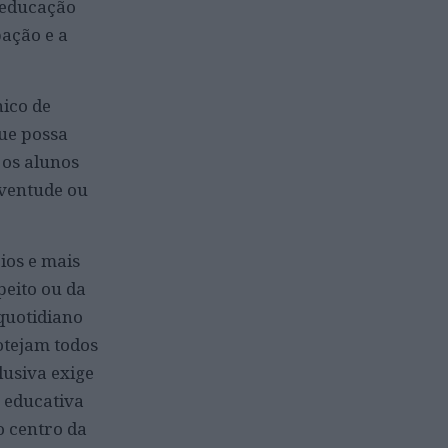
 educação
pação e a
nico de
que possa
 os alunos
uventude ou
ios e mais
peito ou da
quotidiano
otejam todos
usiva exige
 educativa
o centro da