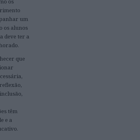
omo os
frimento
mpanhar um
o os alunos
a deve ter a
lhorado.
nhecer que
cionar
cessária,
eflexão,
inclusão,
ões têm
e e a
ucativo.