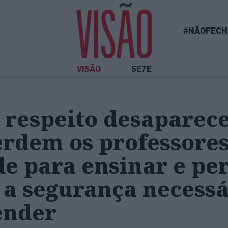
#NÃOFECH
VISÃO
SE7E
 respeito desaparece
erdem os professores
de para ensinar e p
 a segurança necessá
ender