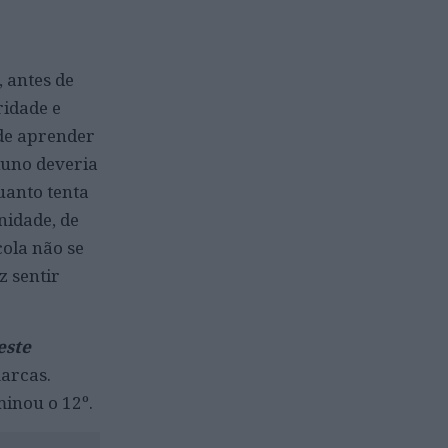
 antes de
ridade e
de aprender
luno deveria
uanto tenta
nidade, de
cola não se
 sentir
este
marcas.
inou o 12º.