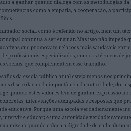
uito a ganhar quando dialoga com as metodologias da
competências como a empatia, a cooperação, a partici
litos.
imador social, como é referido no artigo, nem um téc
principal continua a ser ensinar. Mas isso não impede 
ducativas que promovam relações mais saudáveis entre
 de profissionais especializados, como os técnicos de j
s sociais, que complementem esse trabalho.
safios da escola pública atual esteja menos nos princíp
ucos discordarão da importância da autoridade, do res
surge quando estes valores têm de ganhar expressão no 
s concretas, intervenções atempadas e respostas que pr
e educativa. Porque uma escola verdadeiramente incl
, intervir e educar; e uma autoridade verdadeiramente
sua missão quando coloca a dignidade de cada aluno n