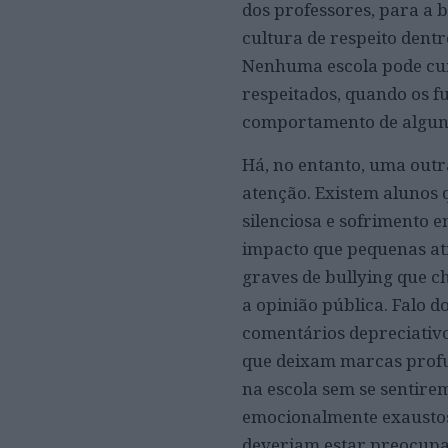
dos professores, para a 
cultura de respeito dent
Nenhuma escola pode cum
respeitados, quando os f
comportamento de alguns
Há, no entanto, uma outr
atenção. Existem alunos
silenciosa e sofrimento 
impacto que pequenas ati
graves de bullying que 
a opinião pública. Falo d
comentários depreciativo
que deixam marcas profu
na escola sem se sentire
emocionalmente exaustos
deveriam estar preocupa