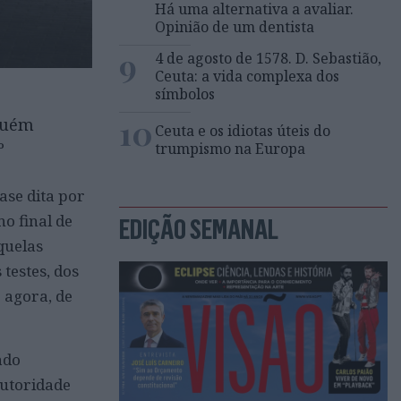
Há uma alternativa a avaliar.
Opinião de um dentista
9
4 de agosto de 1578. D. Sebastião,
Ceuta: a vida complexa dos
símbolos
10
nguém
Ceuta e os idiotas úteis do
º
trumpismo na Europa
ase dita por
no final de
EDIÇÃO SEMANAL
quelas
testes, dos
 agora, de
ado
autoridade