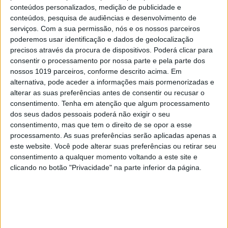
conteúdos personalizados, medição de publicidade e
A
s
crianças interiorizam
a
tristeza
e
a revolta
conteúdos, pesquisa de audiências e desenvolvimento de
dos adultos
serviços.
Com a sua permissão, nós e os nossos parceiros
poderemos usar identificação e dados de geolocalização
As crianças crescem e ficam fortes quando são
precisos através da procura de dispositivos. Poderá clicar para
tratadas com gentiliza e atenção, encolhem-se e
consentir o processamento por nossa parte e pela parte dos
nossos 1019 parceiros, conforme descrito acima. Em
calam-se quando ouvem um berro, sentem um
alternativa, pode aceder a informações mais pormenorizadas e
gesto brusco, um comentário maldoso ou veem
alterar as suas preferências antes de consentir ou recusar o
uma cara zangada, ou triste. Quando entram na
consentimento.
Tenha em atenção que algum processamento
dos seus dados pessoais poderá não exigir o seu
creche ou são deixados à porta da escola, estes
consentimento, mas que tem o direito de se opor a esse
seres humanos, pequeninos, ávidos de tudo,
processamento. As suas preferências serão aplicadas apenas a
sorridentes e irrequietos, estão cheios de
este website. Você pode alterar suas preferências ou retirar seu
consentimento a qualquer momento voltando a este site e
expectativas. Querem brincar e fazer amigos,
clicando no botão "Privacidade" na parte inferior da página.
estão sedentos de carinho, de atenção e de
aventuras. O que lhes dá a escola?
A escola mantém as portas fechadas