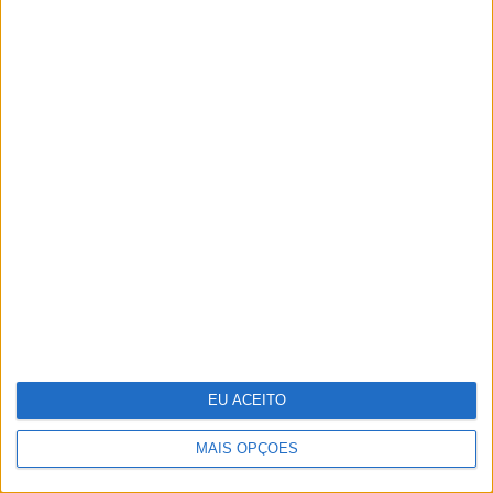
Globos de Ouro também são feitos
de diversão e descontração
EU ACEITO
MAIS OPÇÕES