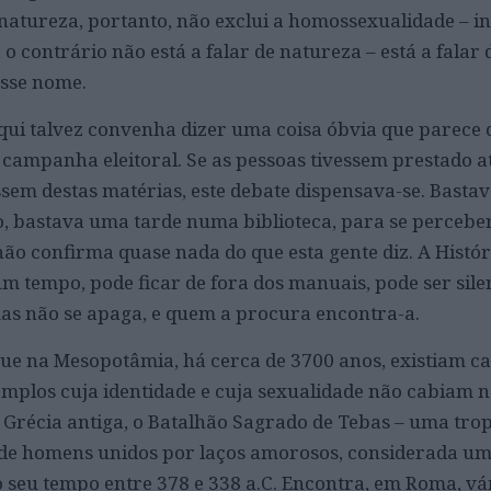
natureza, portanto, não exclui a homossexualidade – in
o contrário não está a falar de natureza – está a falar 
esse nome.
aqui talvez convenha dizer uma coisa óbvia que parece 
campanha eleitoral. Se as pessoas tivessem prestado 
assem destas matérias, este debate dispensava-se. Basta
o, bastava uma tarde numa biblioteca, para se percebe
ão confirma quase nada do que esta gente diz. A Histó
m tempo, pode ficar de fora dos manuais, pode ser sile
as não se apaga, e quem a procura encontra-a.
ue na Mesopotâmia, há cerca de 3700 anos, existiam ca
emplos cuja identidade e cuja sexualidade não cabiam n
 Grécia antiga, o Batalhão Sagrado de Tebas – uma tropa
de homens unidos por laços amorosos, considerada um
o seu tempo entre 378 e 338 a.C. Encontra, em Roma, vá