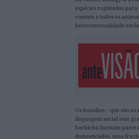
espécies registadas para 
comum a todos os animai
heterossexualidade exclu
Os bonobos – que são os
linguagem social sem gr
barbicha formam pares m
domesticados, uma fraçã