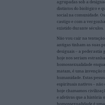
agrupadas sob a designa
distintos do biológico e
social na comunidade. Os
castigo e com a vergonha
existido durante séculos.
Não vou cair na tentação
antigas tinham as suas pr
desiguais – a pederastia
hoje nos seriam estranhas
homossexualidade enquant
matam, é uma invenção mu
humanidade. Estas pessoas
espirituais nativos – nã
hoje chamamos civilizaçã
e afetivas que a história
homossexualidade é uma 