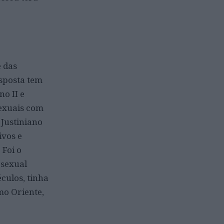
e das
sposta tem
no II e
exuais com
 Justiniano
ivos e
 Foi o
 sexual
culos, tinha
mo Oriente,