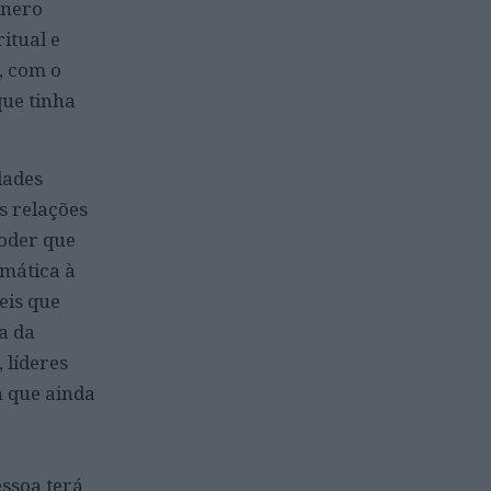
énero
itual e
, com o
que tinha
dades
s relações
poder que
emática à
eis que
a da
 líderes
a que ainda
ssoa terá