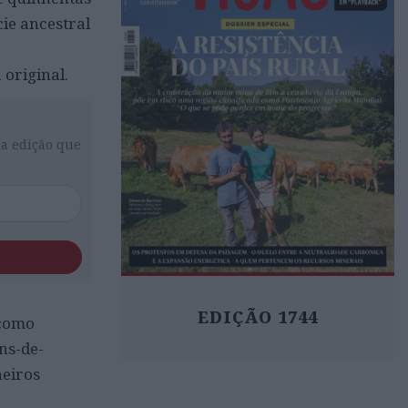
cie ancestral
 original.
da edição que
EDIÇÃO 1744
 como
ns-de-
eiros