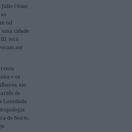
Júlio César,
 as
m tal
u uma cidade
II, terá
veram até
arenta
Gana e os
ulheres, em
marido de
os Loveduda
tropologia
ca do Norte,
je