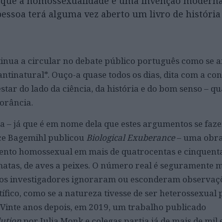
que a homossexualidade é uma invenção moderna
pessoa terá alguma vez aberto um livro de história
nua a circular no debate público português como se a
*antinatural*. Ouço-a quase todos os dias, dita com a co
star do lado da ciência, da história e do bom senso – qu
norância.
 – já que é em nome dela que estes argumentos se faz
ce Bagemihl publicou
Biological Exuberance
– uma obra
to homossexual em mais de quatrocentas e cinquenta
imatas, de aves a peixes. O número real é seguramente 
os investigadores ignoraram ou esconderam observaç
ífico, como se a natureza tivesse de ser heterossexual 
 Vinte anos depois, em 2019, um trabalho publicado
ution
por Julia Monk e colegas partia já de mais de mil