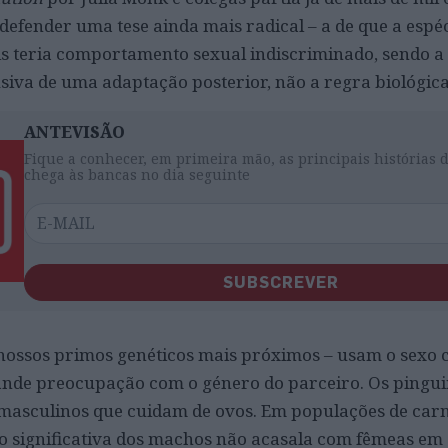
defender uma tese ainda mais radical – a de que a espé
s teria comportamento sexual indiscriminado, sendo a
siva de uma adaptação posterior, não a regra biológica
ANTEVISÃO
Fique a conhecer, em primeira mão, as principais histórias 
chega às bancas no dia seguinte
SUBSCREVER
 nossos primos genéticos mais próximos – usam o sexo
ande preocupação com o género do parceiro. Os pingui
asculinos que cuidam de ovos. Em populações de carn
o significativa dos machos não acasala com fêmeas em