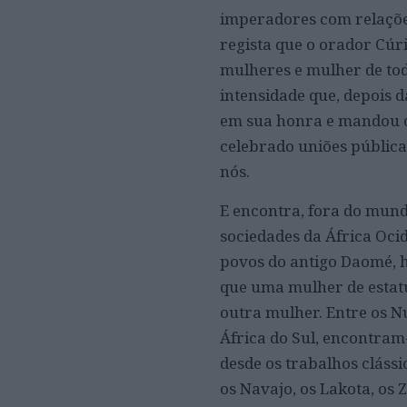
imperadores com relações
regista que o orador Cúri
mulheres e mulher de to
intensidade que, depois 
em sua honra e mandou cu
celebrado uniões públic
nós.
E encontra, fora do mun
sociedades da África Ocid
povos do antigo Daomé, h
que uma mulher de estatu
outra mulher. Entre os N
África do Sul, encontram
desde os trabalhos cláss
os Navajo, os Lakota, os