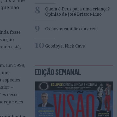
, custa-me
8
 que não
Quem é Deus para uma criança?
Opinião de José Brissos-Lino
9
Os novos capitães da areia
inda fosse
nvicção
10
Goodbye, Nick Cave
ando está,
em. Em 1999,
EDIÇÃO SEMANAL
 que
 espécies
maior –
ões desse
porque eles
 e quinhentas