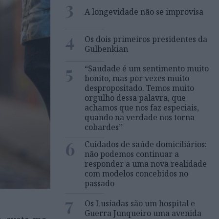
3
A longevidade não se improvisa
4
Os dois primeiros presidentes da
Gulbenkian
5
“Saudade é um sentimento muito
bonito, mas por vezes muito
despropositado. Temos muito
orgulho dessa palavra, que
achamos que nos faz especiais,
quando na verdade nos torna
cobardes’’
6
Cuidados de saúde domiciliários:
não podemos continuar a
responder a uma nova realidade
com modelos concebidos no
passado
7
Os Lusíadas são um hospital e
Guerra Junqueiro uma avenida