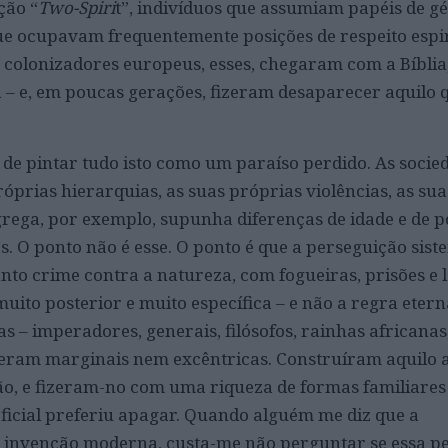
ção “
Two-Spiri
t”, indivíduos que assumiam papéis de g
 que ocupavam frequentemente posições de respeito espir
 colonizadores europeus, esses, chegaram com a Bíblia
 – e, em poucas gerações, fizeram desaparecer aquilo 
 de pintar tudo isto como um paraíso perdido. As socie
óprias hierarquias, as suas próprias violências, as sua
 grega, por exemplo, supunha diferenças de idade e de 
. O ponto não é esse. O ponto é que a perseguição sist
o crime contra a natureza, com fogueiras, prisões e l
ito posterior e muito específica – e não a regra etern
 – imperadores, generais, filósofos, rainhas africanas,
o eram marginais nem excêntricas. Construíram aquilo 
o, e fizeram-no com uma riqueza de formas familiares
 oficial preferiu apagar. Quando alguém me diz que a
invenção moderna, custa-me não perguntar se essa pe