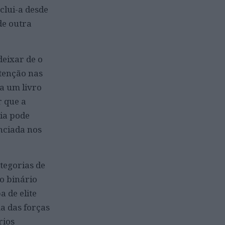
clui-a desde
de outra
deixar de o
atenção nas
va um livro
r que a
ria pode
nciada nos
tegorias de
o binário
 de elite
a das forças
rios