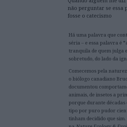
Quando alguém me diz 
não perguntar se essa 
fosse o catecismo
Há uma palavra que conti
séria – e essa palavra é 
tranquila de quem julga e
sobretudo, do lado da ig
Comecemos pela natureza
o biólogo canadiano Bru
documentou comportamen
animais, de insetos a pr
porque durante décadas 
tipo por puro pudor cient
tinham decidido que sim.
na
Nature Ecology & Evol