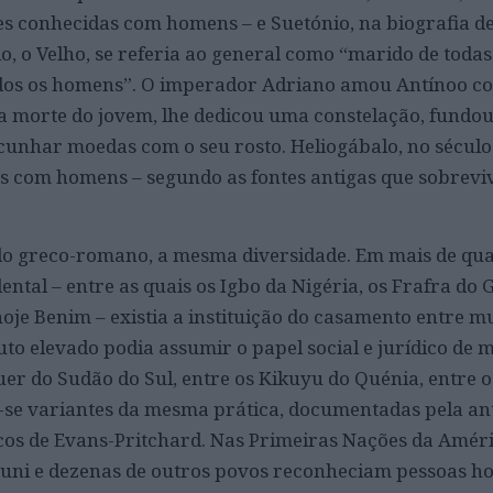
 conhecidas com homens – e Suetónio, na biografia de 
o, o Velho, se referia ao general como “marido de todas
dos os homens”. O imperador Adriano amou Antínoo co
da morte do jovem, lhe dedicou uma constelação, fundo
nhar moedas com o seu rosto. Heliogábalo, no século I
as com homens – segundo as fontes antigas que sobrevi
do greco-romano, a mesma diversidade. Em mais de qu
ental – entre as quais os Igbo da Nigéria, os Frafra do 
oje Benim – existia a instituição do casamento entre m
to elevado podia assumir o papel social e jurídico de 
uer do Sudão do Sul, entre os Kikuyu do Quénia, entre 
-se variantes da mesma prática, documentadas pela an
icos de Evans-Pritchard. Nas Primeiras Nações da Améri
 Zuni e dezenas de outros povos reconheciam pessoas ho