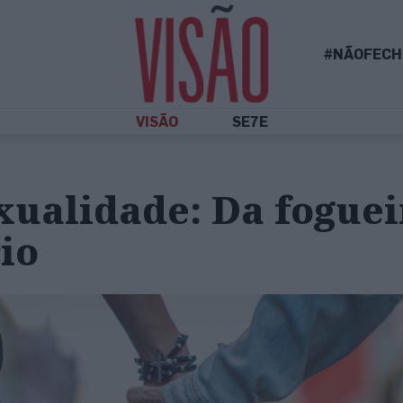
#NÃOFECH
VISÃO
SE7E
ualidade: Da foguei
io