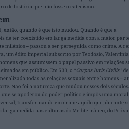
ro de história que não fosse o catecismo.
gem
é, então, quando é que isto mudou. Quando é que a
s de ter coexistido em larga medida com a maior part
e milénios – passou a ser perseguida como crime. A re
a, um édito imperial subscrito por Teodósio, Valentinia
homens que assumissem o papel passivo em relações s
eimados em público. Em 533, o “
Corpus Iuris Civilis
” de
neralizada todas as relações sexuais entre homens – at
rte. Não foi a natureza que mudou nesses dois séculos.
al que se apoderou do poder político e impôs uma moral
versal, transformando em crime aquilo que, durante sé
em larga medida nas culturas do Mediterrâneo, do Próxi