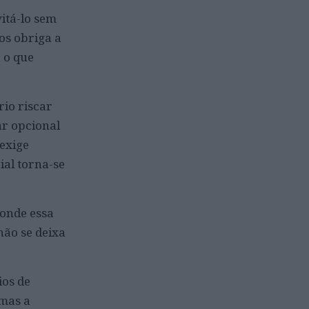
itá-lo sem
os obriga a
 o que
rio riscar
ar opcional
 exige
ial torna-se
 onde essa
não se deixa
ios de
 mas a