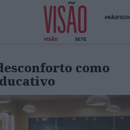
#NÃOFECH
VISÃO
SE7E
 desconforto como
educativo