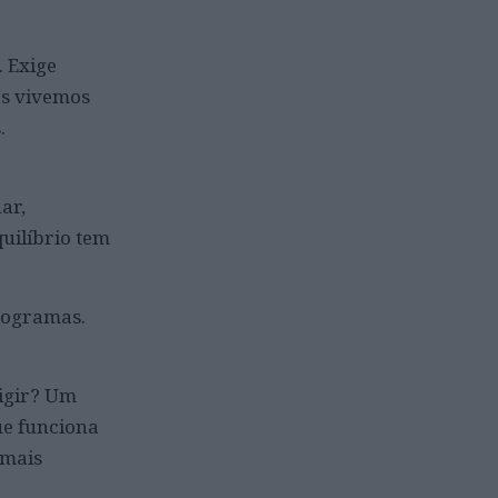
. Exige
as vivemos
.
ar,
uilíbrio tem
rogramas.
xigir? Um
ue funciona
 mais