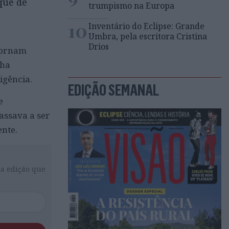
que de
trumpismo na Europa
10
Inventário do Eclipse: Grande
Umbra, pela escritora Cristina
Drios
tornam
lha
igência.
EDIÇÃO SEMANAL
e
assava a ser
ente.
da edição que