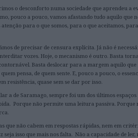
rimos o desconforto numa sociedade que aprendeu a ev
omo, pouco a pouco, vamos afastando tudo aquilo que n
 atenção para o que somos, para o que aceitamos, para
mos de precisar de censura explícita. Já não é necessá
 interditar vozes. Hoje, o mecanismo é outro. Basta torn
ncontornável. Basta deslocar para a margem aquilo que
 quem pensa, de quem sente. E, pouco a pouco, o essenc
sem resistência, quase sem se dar por isso.
cular a de Saramago, sempre foi um dos últimos espaços
ida. Porque não permite uma leitura passiva. Porque 
rca.
as que não cabem em respostas rápidas, nem em critér
ez seja isso que mais nos falta. Não a capacidade de ler,