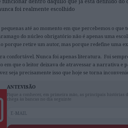
 funcionar dentro daquilo que já está definido do 
nunca foi realmente escolhido
m pequenas até ao momento em que percebemos o que 
Saramago do núcleo obrigatório não é apenas uma esco
Não porque retire um autor, mas porque redefine uma ex
ra confortável. Nunca foi apenas literatura. Foi sempr
em que o leitor deixava de atravessar a narrativa e p
lvez seja precisamente isso que hoje se torna inconveni
ANTEVISÃO
Fique a conhecer, em primeira mão, as principais histórias 
chega às bancas no dia seguinte