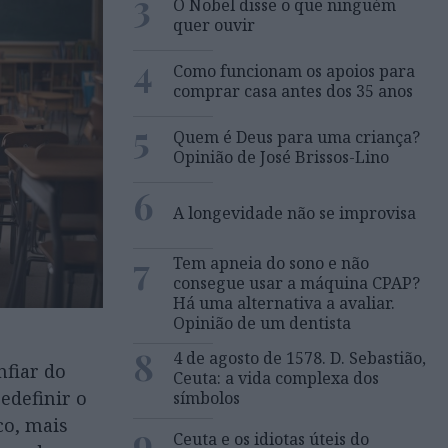
3
O Nobel disse o que ninguém
quer ouvir
4
Como funcionam os apoios para
comprar casa antes dos 35 anos
5
Quem é Deus para uma criança?
Opinião de José Brissos-Lino
6
A longevidade não se improvisa
7
Tem apneia do sono e não
consegue usar a máquina CPAP?
Há uma alternativa a avaliar.
Opinião de um dentista
8
4 de agosto de 1578. D. Sebastião,
nfiar do
Ceuta: a vida complexa dos
edefinir o
símbolos
co, mais
9
Ceuta e os idiotas úteis do