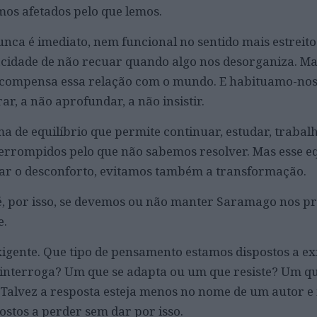
mos afetados pelo que lemos.
nca é imediato, nem funcional no sentido mais estreito
acidade de não recuar quando algo nos desorganiza. M
compensa essa relação com o mundo. E habituamo-nos
r, a não aprofundar, a não insistir.
de equilíbrio que permite continuar, estudar, trabalh
errompidos pelo que não sabemos resolver. Mas esse eq
tar o desconforto, evitamos também a transformação.
 é, por isso, se devemos ou não manter Saramago nos p
e.
xigente. Que tipo de pensamento estamos dispostos a e
interroga? Um que se adapta ou um que resiste? Um q
alvez a resposta esteja menos no nome de um autor e
ostos a perder sem dar por isso.