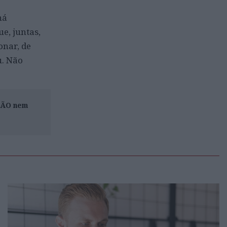
há
e, juntas,
onar, de
u. Não
ISÃO nem