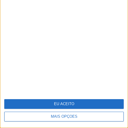
Indeed e Glassdoor vão despedir
1300 trabalhadores
EU ACEITO
MAIS OPÇÕES