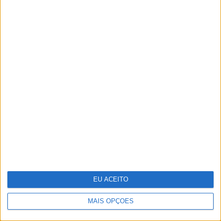
O que os cientistas descobriram ao
"ressuscitar" o vírus da gripe
espanhola
EU ACEITO
MAIS OPÇÕES