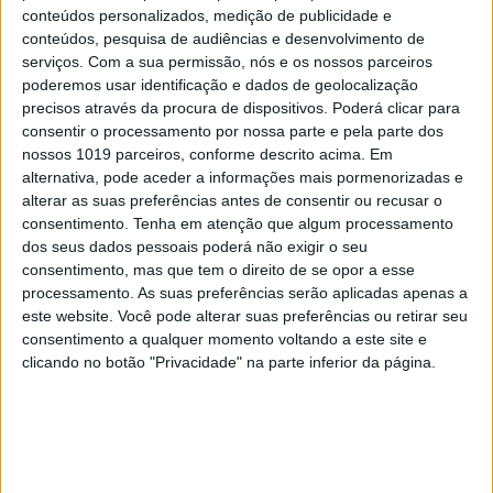
Como fazer dos nossos alunos, leitores hábeis?
conteúdos personalizados, medição de publicidade e
conteúdos, pesquisa de audiências e desenvolvimento de
Como incentivá-los à leitura? Como mostrar-lhes
serviços.
Com a sua permissão, nós e os nossos parceiros
que ler, saber ler, gostar de ler, lhes desenvolve o
poderemos usar identificação e dados de geolocalização
vocabulário, a autoconfiança, a segurança e a sua
precisos através da procura de dispositivos. Poderá clicar para
consentir o processamento por nossa parte e pela parte dos
capacidade de integração no meio, escolar
nossos 1019 parceiros, conforme descrito acima. Em
primeiro, social depois?
alternativa, pode aceder a informações mais pormenorizadas e
alterar as suas preferências antes de consentir ou recusar o
Quem souber responder, pode, por favor, ajudar-
consentimento.
Tenha em atenção que algum processamento
nos?
dos seus dados pessoais poderá não exigir o seu
consentimento, mas que tem o direito de se opor a esse
Referências Bibliográficas:
processamento. As suas preferências serão aplicadas apenas a
este website. Você pode alterar suas preferências ou retirar seu
consentimento a qualquer momento voltando a este site e
MANGUEL, Alberto (1996).
Uma Historia da Leitura
.
clicando no botão "Privacidade" na parte inferior da página.
Editorial Presença, 1º edição.
MORAIS, José (1997).
A Arte de Ler, Psicologia Cognitiva da
Leitura
, Edição Cosmos, 1º edição.