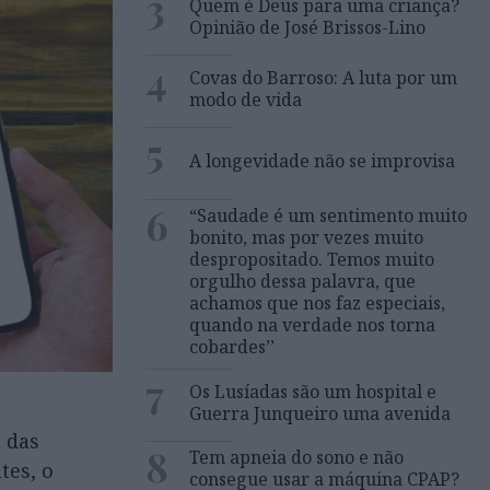
3
Quem é Deus para uma criança?
Opinião de José Brissos-Lino
4
Covas do Barroso: A luta por um
modo de vida
5
A longevidade não se improvisa
6
“Saudade é um sentimento muito
bonito, mas por vezes muito
despropositado. Temos muito
orgulho dessa palavra, que
achamos que nos faz especiais,
quando na verdade nos torna
cobardes’’
7
Os Lusíadas são um hospital e
Guerra Junqueiro uma avenida
 das
8
Tem apneia do sono e não
tes, o
consegue usar a máquina CPAP?