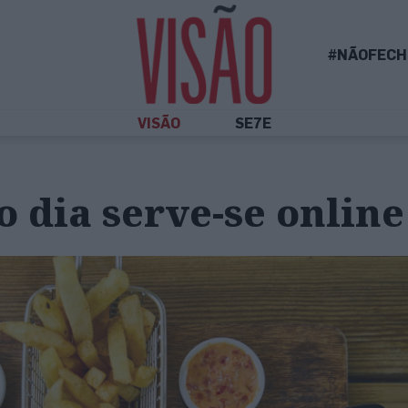
#NÃOFECH
VISÃO
SE7E
o dia serve-se online