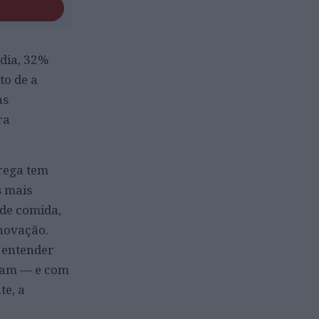
édia, 32%
to de a
as
ra
trega tem
s mais
 de comida,
inovação.
s entender
tam — e com
te, a