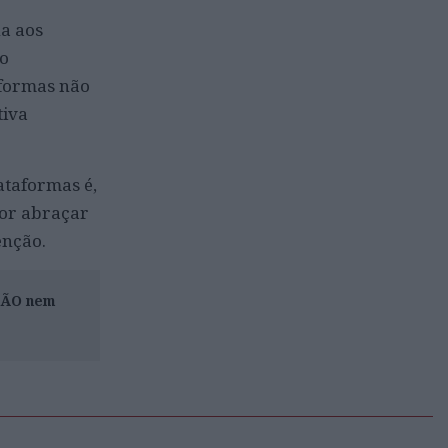
na aos
 o
aformas não
tiva
ataformas é,
por abraçar
enção.
ISÃO nem