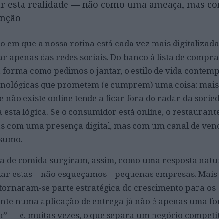
çar esta realidade — não como uma ameaça, mas 
enção
em que a nossa rotina está cada vez mais digitalizada
ar apenas das redes sociais. Do banco à lista de compra
 forma como pedimos o jantar, o estilo de vida contem
cnológicas que prometem (e cumprem) uma coisa: mais
e não existe online tende a ficar fora do radar da socied
esta lógica. Se o consumidor está online, o restaurant
s com uma presença digital, mas com um canal de ven
nsumo.
a de comida surgiram, assim, como uma resposta natur
ar estas – não esqueçamos – pequenas empresas. Mais
 tornaram-se parte estratégica do crescimento para os
ente numa aplicação de entrega já não é apenas uma f
” — é, muitas vezes, o que separa um negócio competi