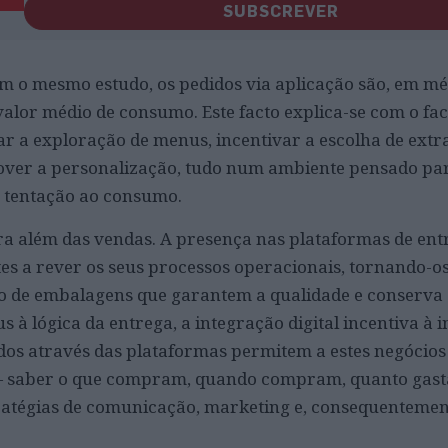
SUBSCREVER
om o mesmo estudo, os pedidos via aplicação são, em m
alor médio de consumo. Este facto explica-se com o fac
itar a exploração de menus, incentivar a escolha de extr
ver a personalização, tudo num ambiente pensado pa
a tentação ao consumo.
ra além das vendas. A presença nas plataformas de en
es a rever os seus processos operacionais, tornando-o
ção de embalagens que garantem a qualidade e conserva
 à lógica da entrega, a integração digital incentiva à 
idos através das plataformas permitem a estes negócio
 — saber o que compram, quando compram, quanto gas
stratégias de comunicação, marketing e, consequentemen