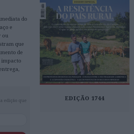
imediata do
aço e
r ou
ostram que
umento de
e impacto
entrega,
EDIÇÃO 1744
da edição que