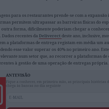
agens para os restaurantes prende-se com a expansão 
formas permitem ultrapassar as barreiras físicas do esp
e outra forma, dificilmente poderiam chegar a conhece
. Dados recentes da
Deliverect
deste ano, inclusive, m
rem a plataformas de entrega registam em média um a
odendo esse valor superar os 40% no primeiro ano. Est
relevante num setor que, ao recorrer a plataformas de 
inerentes à gestão de uma operação de entregas própria.
ANTEVISÃO
Fique a conhecer, em primeira mão, as principais histórias 
chega às bancas no dia seguinte