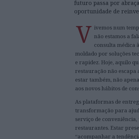
futuro passa por abra
oportunidade de reinv
V
ivemos num tempo 
não estamos a fal
consulta médica à
moldado por soluções te
e rapidez. Hoje, aquilo qu
restauração não escapa a 
estar também, não apena
aos novos hábitos de co
As plataformas de entreg
transformação para ajud
serviço de conveniência,
restaurantes. Estar pres
“acompanhar a tendência