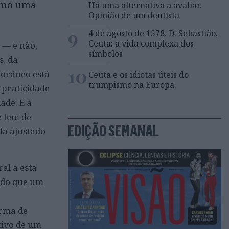
como uma
Há uma alternativa a avaliar.
Opinião de um dentista
9
4 de agosto de 1578. D. Sebastião,
Ceuta: a vida complexa dos
 — e não,
símbolos
s, da
10
porâneo está
Ceuta e os idiotas úteis do
trumpismo na Europa
 praticidade
ade. E a
e tem de
EDIÇÃO SEMANAL
da ajustado
al a esta
 do que um
orma de
tivo de um