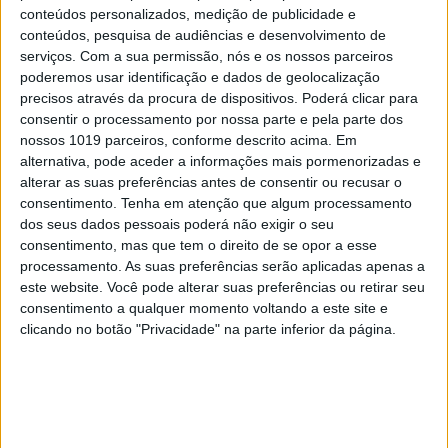
Na esfera autárquica assiste-se a um claro
conteúdos personalizados, medição de publicidade e
contexto de atomização das políticas públicas para
conteúdos, pesquisa de audiências e desenvolvimento de
a cultura, resultante quer das especificidades e
serviços.
Com a sua permissão, nós e os nossos parceiros
poderemos usar identificação e dados de geolocalização
desafios ligados aos enquadramentos geográfico,
precisos através da procura de dispositivos. Poderá clicar para
demográfico e socioeconómico de cada concelho,
consentir o processamento por nossa parte e pela parte dos
quer do seu histórico político-partidário, quer do
nossos 1019 parceiros, conforme descrito acima. Em
alternativa, pode aceder a informações mais pormenorizadas e
perfil, grau de
alterar as suas preferências antes de consentir ou recusar o
preparação/conhecimento/experiência e
consentimento.
Tenha em atenção que algum processamento
estratégia de intervenção territorial dos executivos
dos seus dados pessoais poderá não exigir o seu
consentimento, mas que tem o direito de se opor a esse
municipais, quer ainda das características e
processamento. As suas preferências serão aplicadas apenas a
evolução do próprio
terceiro setor
local. A criação,
este website. Você pode alterar suas preferências ou retirar seu
pela tutela da cultura, em modo
top-down
, de
consentimento a qualquer momento voltando a este site e
clicando no botão "Privacidade" na parte inferior da página.
várias redes culturais descentralizadas pelo
território a partir dos anos 80 do século passado
(com as bibliotecas públicas na dianteira desse
processo em 1987) veio também contribuir para