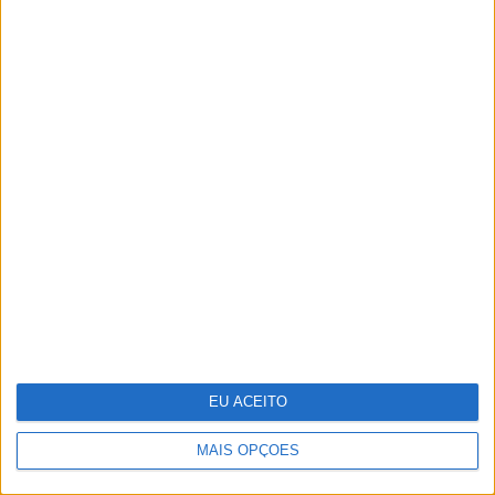
A VISÃO Se7e desta semana – edição
1743
EU ACEITO
MAIS OPÇÕES