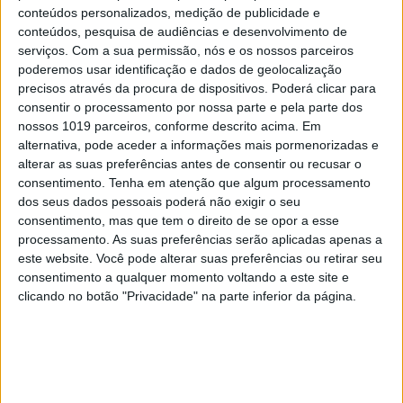
conteúdos personalizados, medição de publicidade e
CONHEÇA A NOVA EDIÇÃO DIGITAL DA VISÃO.
conteúdos, pesquisa de audiências e desenvolvimento de
serviços.
Com a sua permissão, nós e os nossos parceiros
LEIA GRÁTIS E TENHA ACESSO A
poderemos usar identificação e dados de geolocalização
JORNALISMO INDEPENDENTE E DE
precisos através da procura de dispositivos. Poderá clicar para
QUALIDADE AQUI
consentir o processamento por nossa parte e pela parte dos
nossos 1019 parceiros, conforme descrito acima. Em
alternativa, pode aceder a informações mais pormenorizadas e
alterar as suas preferências antes de consentir ou recusar o
consentimento.
Tenha em atenção que algum processamento
dos seus dados pessoais poderá não exigir o seu
consentimento, mas que tem o direito de se opor a esse
processamento. As suas preferências serão aplicadas apenas a
este website. Você pode alterar suas preferências ou retirar seu
consentimento a qualquer momento voltando a este site e
clicando no botão "Privacidade" na parte inferior da página.
CAPA DA EDIÇÃO