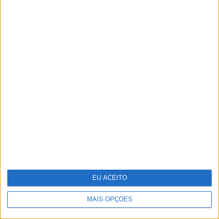
Técnico e Vinci Energies Portugal
apresentam novo Formula Student
para 2025/2026
EU ACEITO
MAIS OPÇÕES