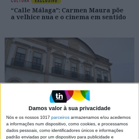
CULTURA
EXCLUSIVO
“Calle Málaga”: Carmen Maura põe
a velhice nua e o cinema em sentido
OPINIÃO
Damos valor à sua privacidade
Carta aberta: Hospitais para as
Nós e os nossos 1017
parceiros
armazenamos e/ou acedemos
Misericórdias: pragmatismo ou
a informações num dispositivo, como cookies, e processamos
obsessão ideológica?
dados pessoais, como identificadores únicos e informações
padrão enviadas por um dispositivo para publicidade e