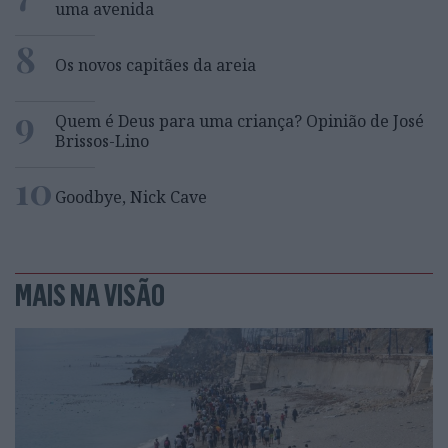
uma avenida
8
Os novos capitães da areia
9
Quem é Deus para uma criança? Opinião de José
Brissos-Lino
10
Goodbye, Nick Cave
MAIS NA VISÃO