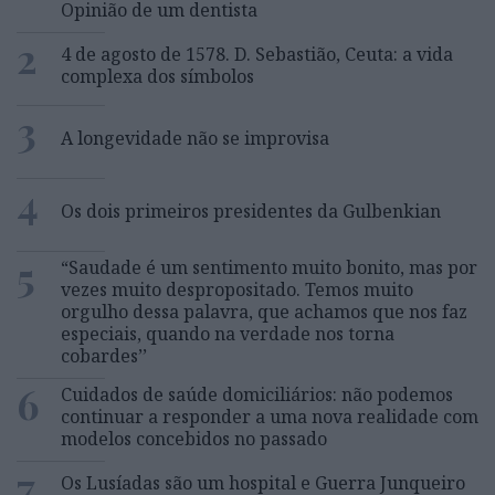
Opinião de um dentista
2
4 de agosto de 1578. D. Sebastião, Ceuta: a vida
complexa dos símbolos
3
A longevidade não se improvisa
4
Os dois primeiros presidentes da Gulbenkian
5
“Saudade é um sentimento muito bonito, mas por
vezes muito despropositado. Temos muito
orgulho dessa palavra, que achamos que nos faz
especiais, quando na verdade nos torna
cobardes’’
6
Cuidados de saúde domiciliários: não podemos
continuar a responder a uma nova realidade com
modelos concebidos no passado
7
Os Lusíadas são um hospital e Guerra Junqueiro