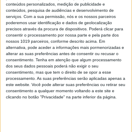
conteúdos personalizados, medição de publicidade e
imediata. Estruturas administrativas, redes de
conteúdos, pesquisa de audiências e desenvolvimento de
influência e mecanismos de condicionamento
serviços.
Com a sua permissão, nós e os nossos parceiros
permanecem ativos e continuarão a moldar o
poderemos usar identificação e dados de geolocalização
precisos através da procura de dispositivos. Poderá clicar para
funcionamento do Estado. A fase subsequente
consentir o processamento por nossa parte e pela parte dos
exigirá capacidade de reconfiguração institucional
nossos 1019 parceiros, conforme descrito acima. Em
num contexto ainda marcado por assimetrias
alternativa, pode aceder a informações mais pormenorizadas e
alterar as suas preferências antes de consentir ou recusar o
acumuladas, o que introduz complexidade e risco
consentimento.
Tenha em atenção que algum processamento
no processo de governação.
dos seus dados pessoais poderá não exigir o seu
consentimento, mas que tem o direito de se opor a esse
Ainda assim, o ponto crítico já foi atingido. A
processamento. As suas preferências serão aplicadas apenas a
derrota de Orbán redefine os limites operacionais
este website. Você pode alterar suas preferências ou retirar seu
consentimento a qualquer momento voltando a este site e
de modelos políticos baseados na concentração
clicando no botão "Privacidade" na parte inferior da página.
prolongada de poder. Ao evidenciar a capacidade
de resposta do eleitorado perante um sistema em
desequilíbrio, o caso húngaro reintroduz um
elemento frequentemente negligenciado nas