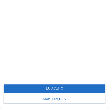
Oficinas de verão onde a
criatividade não tira férias
EU ACEITO
MAIS OPÇÕES