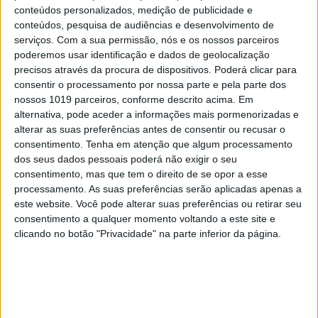
conteúdos personalizados, medição de publicidade e
conteúdo concreto que fosse apelativo para o
conteúdos, pesquisa de audiências e desenvolvimento de
cidadão comum. Aceitou o desafio e propôs
serviços.
Com a sua permissão, nós e os nossos parceiros
poderemos usar identificação e dados de geolocalização
envolver também Acemoglu e Dani Rodrik,
precisos através da procura de dispositivos. Poderá clicar para
professores no MIT e em Harvard, este último
consentir o processamento por nossa parte e pela parte dos
autor de um artigo que muito me influenciou
nossos 1019 parceiros, conforme descrito acima. Em
alternativa, pode aceder a informações mais pormenorizadas e
intitulado
Política Industrial para o Século XXI
, no
alterar as suas preferências antes de consentir ou recusar o
qual defendia um modelo institucional de política
consentimento.
Tenha em atenção que algum processamento
industrial assente na cooperação estratégica entre
dos seus dados pessoais poderá não exigir o seu
consentimento, mas que tem o direito de se opor a esse
o Estado e agentes privados. A ambição era
processamento. As suas preferências serão aplicadas apenas a
traduzir um pensamento partilhado num roteiro
este website. Você pode alterar suas preferências ou retirar seu
com medidas motivadoras para o cidadão comum.
consentimento a qualquer momento voltando a este site e
clicando no botão "Privacidade" na parte inferior da página.
O objetivo concreto era criar um roteiro para
modernizar Portugal, e destinava-se aos
portugueses que acreditavam que o País tem
recursos mais do que suficientes para andar para