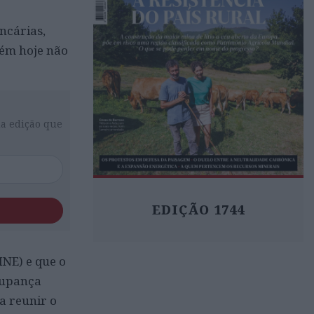
ncárias,
bém hoje não
da edição que
EDIÇÃO 1744
INE) e que o
oupança
a reunir o