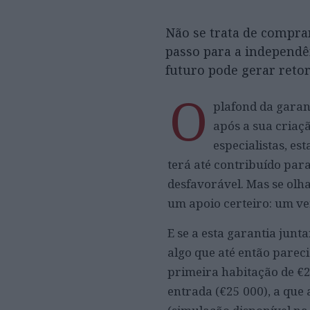
Não se trata de compra
passo para a independê
futuro pode gerar reto
O
plafond da garan
após a sua criaç
especialistas, es
terá até contribuído para
desfavorável. Mas se olha
um apoio certeiro: um ve
E se a esta garantia junt
algo que até então parec
primeira habitação de €2
entrada (€25 000), a que