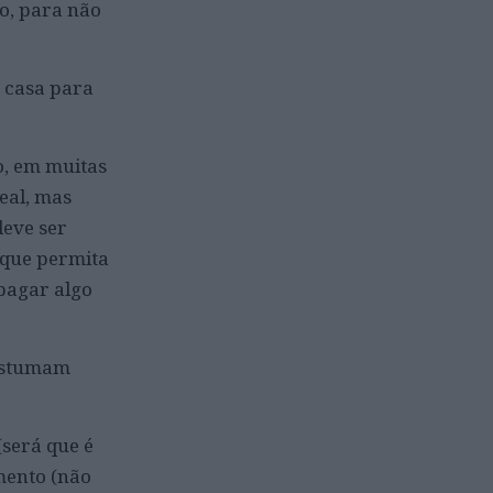
ão, para não
a casa para
o, em muitas
eal, mas
deve ser
 que permita
pagar algo
costumam
(será que é
mento (não