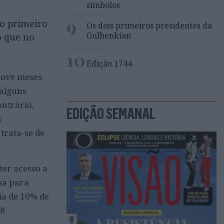
símbolos
9
 o primeiro
Os dois primeiros presidentes da
Gulbenkian
o que no
10
Edição 1744
nove meses
 alguns
ontrário,
EDIÇÃO SEMANAL
i
trata-se de
ter acesso a
sa para
ia de 10% de
08