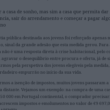
r a casa de sonho, mas sim a casa que permita dar
ncia, sair do arrendamento e começar a pagar alg
rno
tia pública destinada aos jovens foi reforçado apenas 
ão, sinal da grande adesão que esta medida gerou. Para
ta não é uma resposta direta à crise habitacional, pelo c
 agravar o desequilíbrio entre procura e oferta, já de s
rmos pela perspetiva dos jovens elegíveis pela medida, 
rdadeiro empurrão no início da sua vida.
armos a isenção de impostos, muitos jovens passaram a 
ia distante. Vejamos um exemplo: na compra de uma ca
50 000 em Portugal continental, o comprador precisar
 acrescem impostos e emolumentos no valor de €9 697,