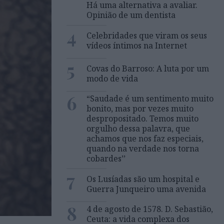
Há uma alternativa a avaliar.
Opinião de um dentista
4
Celebridades que viram os seus
vídeos íntimos na Internet
5
Covas do Barroso: A luta por um
modo de vida
6
“Saudade é um sentimento muito
bonito, mas por vezes muito
despropositado. Temos muito
orgulho dessa palavra, que
achamos que nos faz especiais,
quando na verdade nos torna
cobardes’’
7
Os Lusíadas são um hospital e
Guerra Junqueiro uma avenida
8
4 de agosto de 1578. D. Sebastião,
Ceuta: a vida complexa dos