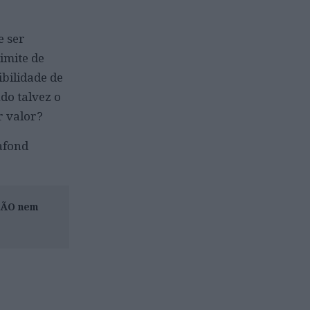
e ser
imite de
bilidade de
do talvez o
r valor?
afond
ISÃO nem