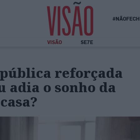
#NÃOFECH
VISÃO
SE7E
pública reforçada
u adia o sonho da
 casa?