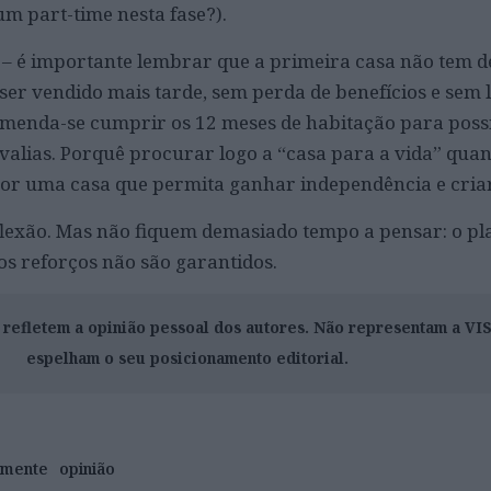
um part-time nesta fase?).
– é importante lembrar que a primeira casa não tem d
 ser vendido mais tarde, sem perda de benefícios e sem l
menda-se cumprir os 12 meses de habitação para possi
valias. Porquê procurar logo a “casa para a vida” quan
por uma casa que permita ganhar independência e cria
eflexão. Mas não fiquem demasiado tempo a pensar: o pl
os reforços não são garantidos.
o refletem a opinião pessoal dos autores. Não representam a V
espelham o seu posicionamento editorial.
emente
opinião