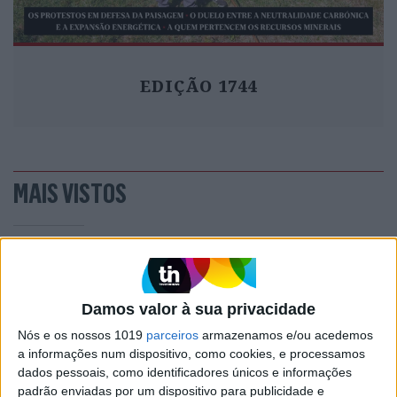
EDIÇÃO 1744
MAIS VISTOS
1
Quem é Deus para uma criança? Opinião de José
Brissos-Lino
2
Damos valor à sua privacidade
A longevidade não se improvisa
Nós e os nossos 1019
parceiros
armazenamos e/ou acedemos
3
Tem apneia do sono e não consegue usar a
a informações num dispositivo, como cookies, e processamos
máquina CPAP? Há uma alternativa a avaliar.
dados pessoais, como identificadores únicos e informações
Opinião de um dentista
padrão enviadas por um dispositivo para publicidade e