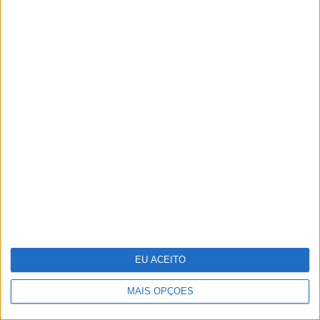
Portugália Belém reabre renovada
em ano de centenário
EU ACEITO
MAIS OPÇÕES
Cocktail tóxico encontrado em
plástico reciclado