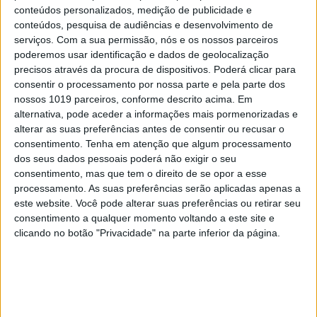
conteúdos personalizados, medição de publicidade e
4
4 de agosto de 1578. D. Sebastião, Ceuta: a vida
conteúdos, pesquisa de audiências e desenvolvimento de
complexa dos símbolos
serviços.
Com a sua permissão, nós e os nossos parceiros
poderemos usar identificação e dados de geolocalização
5
precisos através da procura de dispositivos. Poderá clicar para
Os dois primeiros presidentes da Gulbenkian
consentir o processamento por nossa parte e pela parte dos
nossos 1019 parceiros, conforme descrito acima. Em
6
“Saudade é um sentimento muito bonito, mas por
alternativa, pode aceder a informações mais pormenorizadas e
vezes muito despropositado. Temos muito
alterar as suas preferências antes de consentir ou recusar o
orgulho dessa palavra, que achamos que nos faz
consentimento.
Tenha em atenção que algum processamento
especiais, quando na verdade nos torna
dos seus dados pessoais poderá não exigir o seu
cobardes’’
consentimento, mas que tem o direito de se opor a esse
processamento. As suas preferências serão aplicadas apenas a
7
Os Lusíadas são um hospital e Guerra Junqueiro
este website. Você pode alterar suas preferências ou retirar seu
uma avenida
consentimento a qualquer momento voltando a este site e
clicando no botão "Privacidade" na parte inferior da página.
8
Celebridades que viram os seus vídeos íntimos na
Internet
9
Cuidados de saúde domiciliários: não podemos
continuar a responder a uma nova realidade com
modelos concebidos no passado