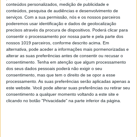
conteúdos personalizados, medição de publicidade e
conteúdos, pesquisa de audiências e desenvolvimento de
serviços.
Com a sua permissão, nós e os nossos parceiros
MAIS VISTOS
poderemos usar identificação e dados de geolocalização
precisos através da procura de dispositivos. Poderá clicar para
1
consentir o processamento por nossa parte e pela parte dos
Linha Circular do Metropolitano: O carrossel de
nossos 1019 parceiros, conforme descrito acima. Em
turistas que afastará quem trabalha em Lisboa
alternativa, pode aceder a informações mais pormenorizadas e
2
alterar as suas preferências antes de consentir ou recusar o
Celebridades que viram os seus vídeos íntimos na
consentimento.
Tenha em atenção que algum processamento
Internet
dos seus dados pessoais poderá não exigir o seu
3
consentimento, mas que tem o direito de se opor a esse
Covas do Barroso: A luta por um modo de vida
processamento. As suas preferências serão aplicadas apenas a
este website. Você pode alterar suas preferências ou retirar seu
consentimento a qualquer momento voltando a este site e
4
Quem é Deus para uma criança? Opinião de José
clicando no botão "Privacidade" na parte inferior da página.
Brissos-Lino
5
A longevidade não se improvisa