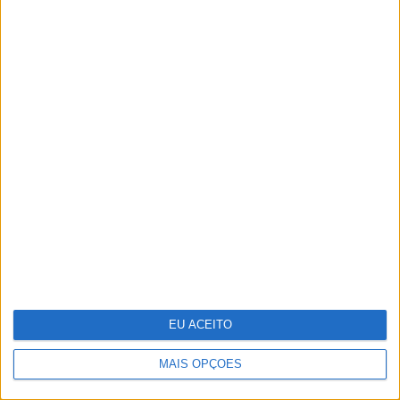
A fruta comum que têm mais de
1600 elementos e que os cientistas
querem ver reconhecida como
"superalimento"
EU ACEITO
MAIS OPÇÕES