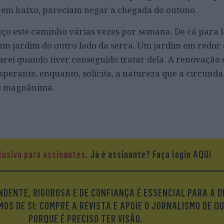
 em baixo, pareciam negar a chegada do outono.
aço este caminho várias vezes por semana. De cá para lá
 um jardim do outro lado da serra. Um jardim em redor
ei quando tiver conseguido tratar dela. A renovação 
sperante, enquanto, solícita, a natureza que a circunda
o magnânima.
lusivo para assinantes.
Já é assinante?
Faça login AQUI
DENTE, RIGOROSA E DE CONFIANÇA É ESSENCIAL PARA A D
OS DE SI: COMPRE A REVISTA E APOIE O JORNALISMO DE Q
PORQUE É PRECISO TER VISÃO.