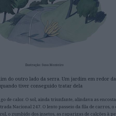
Ilustração: Susa Monteiro
dim do outro lado da serra. Um jardim em redor da
uando tiver conseguido tratar dela
go de calor. O sol, ainda triunfante, alindava as encost
strada Nacional 247. O lento passeio da fila de carros, o
l, o zumbido dos insetos, as raparigas de calções à p