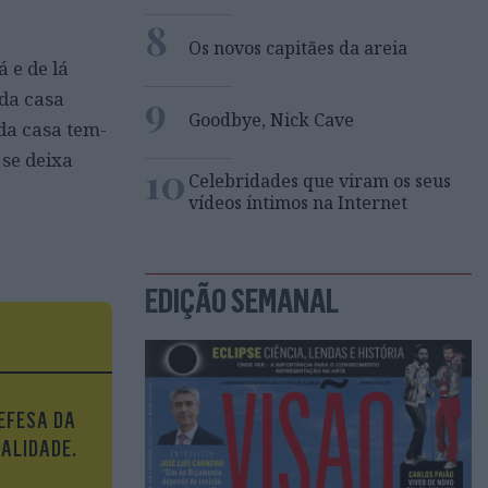
8
Os novos capitães da areia
 e de lá
9
 da casa
Goodbye, Nick Cave
da casa tem-
 se deixa
10
Celebridades que viram os seus
vídeos íntimos na Internet
EDIÇÃO SEMANAL
EFESA DA
UALIDADE.