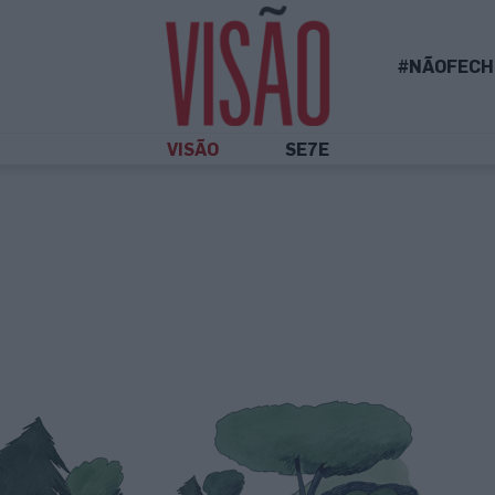
#NÃOFECH
VISÃO
SE7E