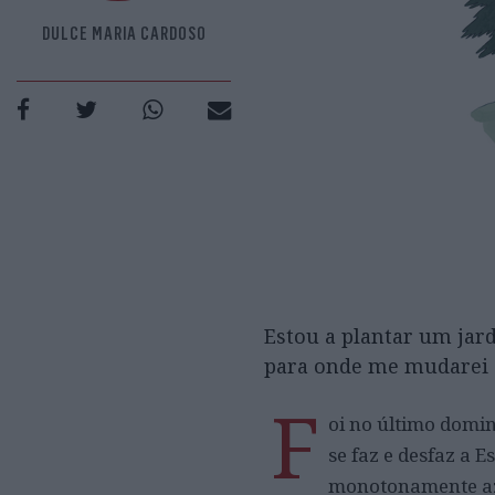
DULCE MARIA CARDOSO
Estou a plantar um jar
para onde me mudarei q
F
oi no último domin
se faz e desfaz a E
monotonamente azu