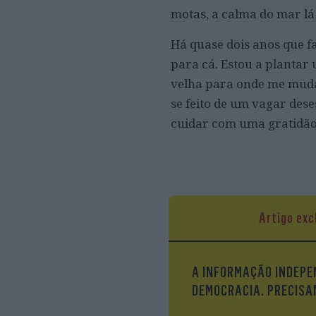
motas, a calma do mar lá
Há quase dois anos que f
para cá. Estou a plantar
velha para onde me mudar
se feito de um vagar dese
cuidar com uma gratidã
Artigo exc
A INFORMAÇÃO INDEPEN
DEMOCRACIA. PRECISAM