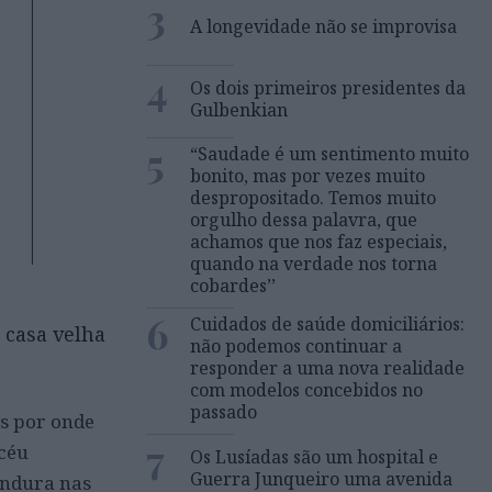
3
A longevidade não se improvisa
4
Os dois primeiros presidentes da
Gulbenkian
5
“Saudade é um sentimento muito
bonito, mas por vezes muito
despropositado. Temos muito
orgulho dessa palavra, que
achamos que nos faz especiais,
quando na verdade nos torna
cobardes’’
6
Cuidados de saúde domiciliários:
 casa velha
não podemos continuar a
responder a uma nova realidade
com modelos concebidos no
passado
as por onde
7
 céu
Os Lusíadas são um hospital e
Guerra Junqueiro uma avenida
endura nas