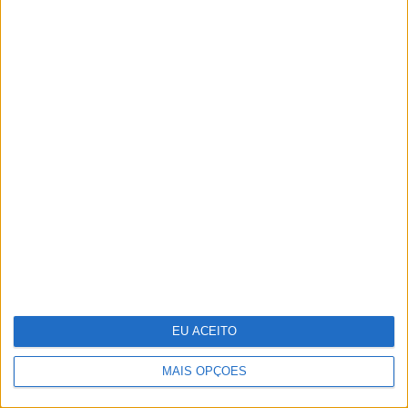
O grande negócio dos centros de
dados
EU ACEITO
MAIS OPÇÕES