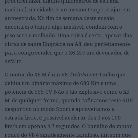
procurei fazer alguns quilómetros de estrada
nacional, na cidade, e, ao mesmo tempo, viajar em
autoestrada. No fim de semana deste ensaio
encontrei o tempo algo instável, conduzi com o
piso seco e molhado. Uma coisa é certa, apesar das
obras de santa Engrácia na A8, deu perfeitamente
para compreender que o X6 M é um devorador de
asfalto.
O motor do X6 M é um V8
TwinPower
Turbo que
debita um binário máximo de 680 Nm e uma
potência de 555 CV. Não é tão explosivo como o X5
M, de qualquer forma, quando “afinamos” este SUV
desportivo no modo Sport e aproveitamos a
estrada livre, é possível acelerar dos 0 aos 100
km/h em apenas 4,7 segundos. O barulho do motor
rouco do V8 é simplesmente fabuloso, um som que