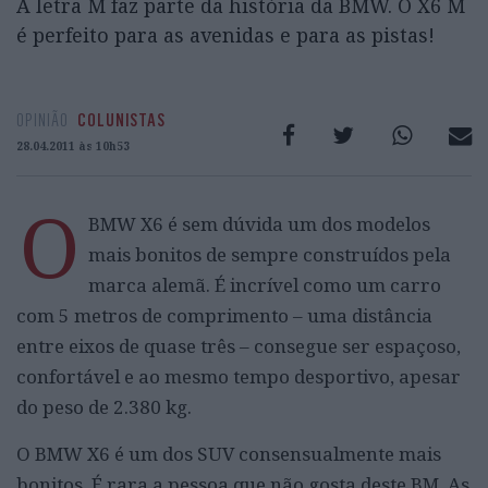
A letra M faz parte da história da BMW. O X6 M
é perfeito para as avenidas e para as pistas!
OPINIÃO
COLUNISTAS
28.04.2011 às 10h53
O
BMW X6 é sem dúvida um dos modelos
mais bonitos de sempre construídos pela
marca alemã. É incrível como um carro
com 5 metros de comprimento – uma distância
entre eixos de quase três – consegue ser espaçoso,
confortável e ao mesmo tempo desportivo, apesar
do peso de 2.380 kg.
O BMW X6 é um dos SUV consensualmente mais
bonitos. É rara a pessoa que não gosta deste BM. As