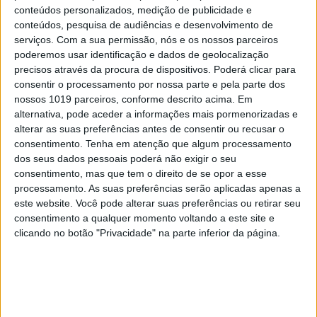
conteúdos personalizados, medição de publicidade e
diga respeito à religião, o laicismo, impede que
conteúdos, pesquisa de audiências e desenvolvimento de
haja uma convivência saudável entre religião e
serviços.
Com a sua permissão, nós e os nossos parceiros
poderemos usar identificação e dados de geolocalização
vida secular. Duas perigosas consequências têm
precisos através da procura de dispositivos. Poderá clicar para
daí resultado: por um lado, deixar que rabis,
consentir o processamento por nossa parte e pela parte dos
padres e imames passem o conhecimento sobre as
nossos 1019 parceiros, conforme descrito acima. Em
alternativa, pode aceder a informações mais pormenorizadas e
religiões e a fé pode promover um
alterar as suas preferências antes de consentir ou recusar o
endoutrinamento radicalista e proselitista. Mais,
consentimento.
Tenha em atenção que algum processamento
porque essa formação passa a pertencer a uma
dos seus dados pessoais poderá não exigir o seu
consentimento, mas que tem o direito de se opor a esse
esfera identitária que separa a existência de
processamento. As suas preferências serão aplicadas apenas a
cidadania da de crente religioso, ela contribui para
este website. Você pode alterar suas preferências ou retirar seu
a construção de identidades de exclusão social.
consentimento a qualquer momento voltando a este site e
clicando no botão "Privacidade" na parte inferior da página.
Para muitos adolescentes, ou se é secular ou
muçulmano. E não tem de ser assim. Depois, temos
o problema de nunca saber que tipo de
conhecimento e formação dão estes sacerdotes,
porque nem sabemos que tipo de qualificações