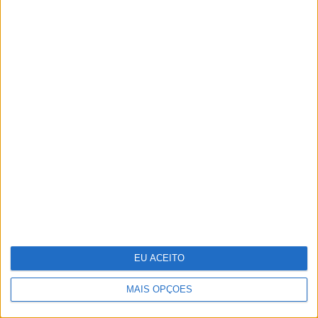
Bárbara Branco e José Condessa em
cenas eróticas em "O Crime do
Padre Amaro"
EU ACEITO
MAIS OPÇÕES
Antecipar o futuro: a visão da WTW