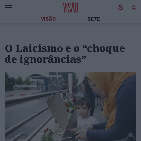
VISÃO
SE7E
O Laicismo e o “choque
de ignorâncias”