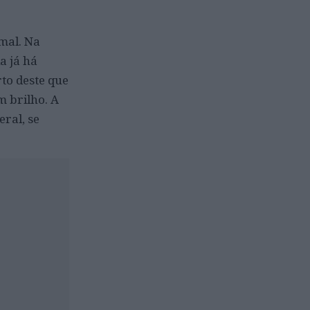
mal. Na
a já há
to deste que
 brilho. A
ral, se