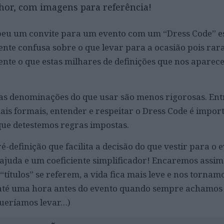
lhor, com imagens para referência!
eu um convite para um evento com um “Dress Code” es
nte confusa sobre o que levar para a ocasião pois ra
te o que estas milhares de definições que nos aparece
tas denominações do que usar são menos rigorosas. Ent
is formais, entender e respeitar o Dress Code é impor
que detestemos regras impostas.
-definição que facilita a decisão do que vestir para o 
ajuda e um coeficiente simplificador! Encaremos assi
“títulos” se referem, a vida fica mais leve e nos tornam
até uma hora antes do evento quando sempre achamos
queríamos levar…)