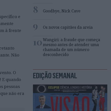
8
Goodbye, Nick Cave
pecífico e
9
ramente
Os novos capitães da areia
m à frente
10
Wangiri: a fraude que começa
mesmo antes de atender uma
retanto
chamada de um número
desconhecido
tante. Não
evento. O
EDIÇÃO SEMANAL
m! E quando
os pessoas
 que não era