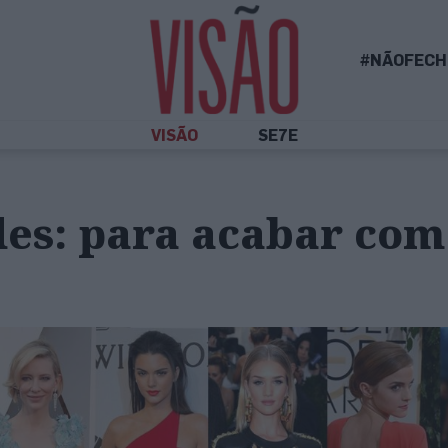
#NÃOFECH
VISÃO
SE7E
es: para acabar com