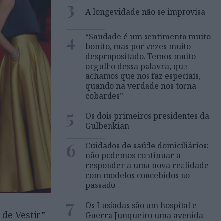
3
A longevidade não se improvisa
4
“Saudade é um sentimento muito
bonito, mas por vezes muito
despropositado. Temos muito
orgulho dessa palavra, que
achamos que nos faz especiais,
quando na verdade nos torna
cobardes’’
5
Os dois primeiros presidentes da
Gulbenkian
6
Cuidados de saúde domiciliários:
não podemos continuar a
responder a uma nova realidade
com modelos concebidos no
passado
7
Os Lusíadas são um hospital e
 de Vestir”
Guerra Junqueiro uma avenida