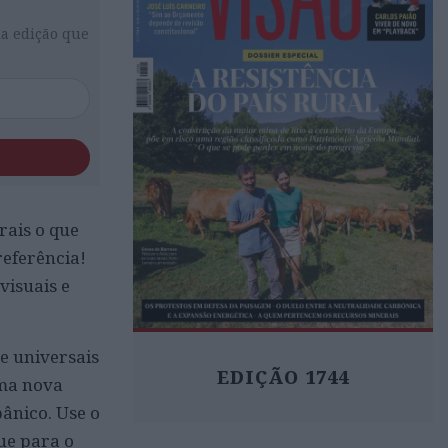
da edição que
rais o que
referência!
visuais e
e universais
EDIÇÃO 1744
uma nova
pânico. Use o
gue para o