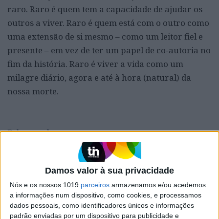
raro. Raro é quem tem a capacidade de ajudar os
outros a viver. Raro é quem está com o outro como
uma extensão de si mesmo – como um leitor fiel e
presente – em vez de ter um papel de co-autoria no
fim da história. Raro é viver a vida como um
milagre diário, agora e até à hora (natural) da
nossa morte.
Palavras-chave:
Adolf Ratzka
Doenças
Doenças Raras
família
Jesus
Mestre da Inclusão
morte
saúde
Damos valor à sua privacidade
Nós e os nossos 1019
parceiros
armazenamos e/ou acedemos
a informações num dispositivo, como cookies, e processamos
RELACIONADOS
dados pessoais, como identificadores únicos e informações
padrão enviadas por um dispositivo para publicidade e