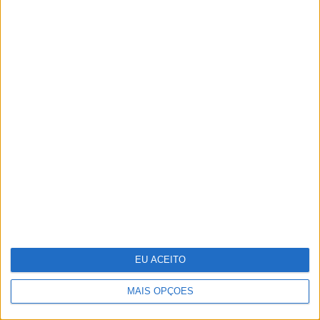
Fotografia: Os tigres de Maria da
Luz
EU ACEITO
MAIS OPÇÕES