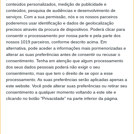
conteúdos personalizados, medição de publicidade e
conteúdos, pesquisa de audiências e desenvolvimento de
serviços.
Com a sua permissão, nós e os nossos parceiros
poderemos usar identificação e dados de geolocalização
precisos através da procura de dispositivos. Poderá clicar para
consentir o processamento por nossa parte e pela parte dos
nossos 1019 parceiros, conforme descrito acima. Em
alternativa, pode aceder a informações mais pormenorizadas e
alterar as suas preferências antes de consentir ou recusar o
consentimento.
Tenha em atenção que algum processamento
EM SINCRONIZAÇÃO
dos seus dados pessoais poderá não exigir o seu
consentimento, mas que tem o direito de se opor a esse
Há quem compre a morte pela
processamento. As suas preferências serão aplicadas apenas a
internet. E nós, fingimos que não
este website. Você pode alterar suas preferências ou retirar seu
vemos?
consentimento a qualquer momento voltando a este site e
clicando no botão "Privacidade" na parte inferior da página.