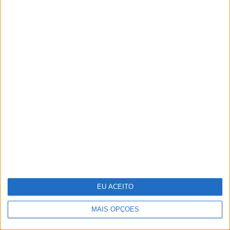
Microsoft revela poupanças de 500
milhões com Inteligência Artificial,
depois de despedir nove mil
EU ACEITO
MAIS OPÇÕES
12 celebridades que têm uma sex