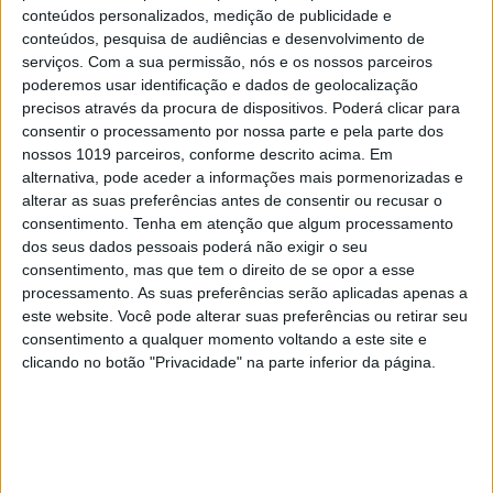
dogmas e encarar o golfe como uma séria e
conteúdos personalizados, medição de publicidade e
conteúdos, pesquisa de audiências e desenvolvimento de
sustentável aposta? Como regenerar o litoral?
serviços.
Com a sua permissão, nós e os nossos parceiros
poderemos usar identificação e dados de geolocalização
As grandes civilizações prosperaram quando
precisos através da procura de dispositivos. Poderá clicar para
souberam diversificar as suas fontes de riqueza.
consentir o processamento por nossa parte e pela parte dos
Tornaram-se frágeis quando passaram a depender
nossos 1019 parceiros, conforme descrito acima. Em
alternativa, pode aceder a informações mais pormenorizadas e
excessivamente de uma única atividade.
alterar as suas preferências antes de consentir ou recusar o
consentimento.
Tenha em atenção que algum processamento
No fim, o que vai restar além do barro?
dos seus dados pessoais poderá não exigir o seu
consentimento, mas que tem o direito de se opor a esse
processamento. As suas preferências serão aplicadas apenas a
Os textos nesta secção refletem a opinião pessoal
este website. Você pode alterar suas preferências ou retirar seu
dos autores. Não representam a VISÃO nem
consentimento a qualquer momento voltando a este site e
espelham o seu posicionamento editorial.
clicando no botão "Privacidade" na parte inferior da página.
Palavras-chave:
Carlos Alberto Cupeto
opinião