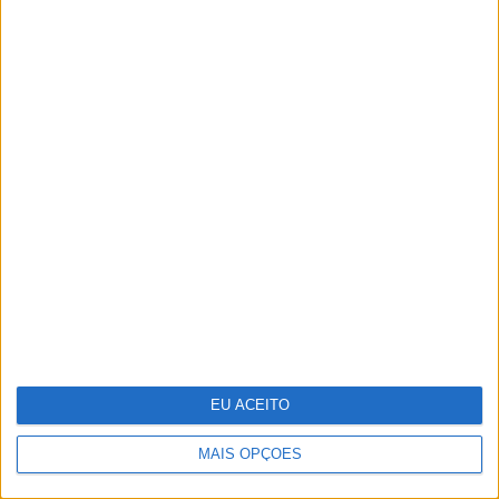
Um século de propaganda na VISÃO
História
EU ACEITO
MAIS OPÇÕES