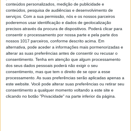
conteúdos personalizados, medição de publicidade e
conteúdos, pesquisa de audiências e desenvolvimento de
EDIÇÃO 1744
serviços.
Com a sua permissão, nós e os nossos parceiros
poderemos usar identificação e dados de geolocalização
precisos através da procura de dispositivos. Poderá clicar para
consentir o processamento por nossa parte e pela parte dos
nossos 1017 parceiros, conforme descrito acima. Em
MAIS VISTOS
alternativa, pode aceder a informações mais pormenorizadas e
alterar as suas preferências antes de consentir ou recusar o
consentimento.
Tenha em atenção que algum processamento
1
Tem apneia do sono e não consegue usar a
dos seus dados pessoais poderá não exigir o seu
máquina CPAP? Há uma alternativa a avaliar.
consentimento, mas que tem o direito de se opor a esse
Opinião de um dentista
processamento. As suas preferências serão aplicadas apenas a
2
este website. Você pode alterar suas preferências ou retirar seu
4 de agosto de 1578. D. Sebastião, Ceuta: a vida
consentimento a qualquer momento voltando a este site e
complexa dos símbolos
clicando no botão "Privacidade" na parte inferior da página.
3
A longevidade não se improvisa
4
“Saudade é um sentimento muito bonito, mas por
vezes muito despropositado. Temos muito