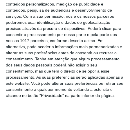
conteúdos personalizados, medição de publicidade e
conteúdos, pesquisa de audiências e desenvolvimento de
serviços.
Com a sua permissão, nós e os nossos parceiros
EDIÇÃO 1744
poderemos usar identificação e dados de geolocalização
precisos através da procura de dispositivos. Poderá clicar para
consentir o processamento por nossa parte e pela parte dos
nossos 1017 parceiros, conforme descrito acima. Em
alternativa, pode aceder a informações mais pormenorizadas e
MAIS VISTOS
alterar as suas preferências antes de consentir ou recusar o
consentimento.
Tenha em atenção que algum processamento
dos seus dados pessoais poderá não exigir o seu
1
Tem apneia do sono e não consegue usar a
consentimento, mas que tem o direito de se opor a esse
máquina CPAP? Há uma alternativa a avaliar.
processamento. As suas preferências serão aplicadas apenas a
Opinião de um dentista
este website. Você pode alterar suas preferências ou retirar seu
consentimento a qualquer momento voltando a este site e
2
4 de agosto de 1578. D. Sebastião, Ceuta: a vida
clicando no botão "Privacidade" na parte inferior da página.
complexa dos símbolos
3
A longevidade não se improvisa