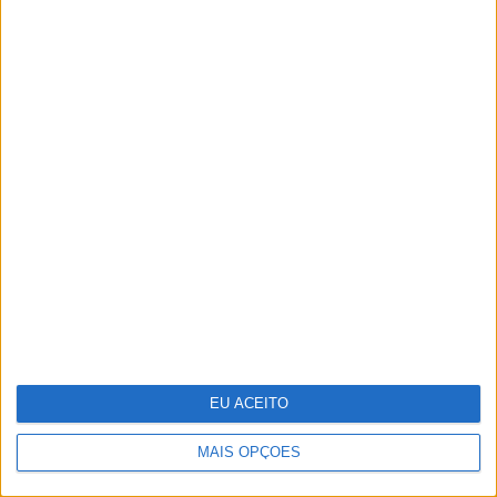
Pavilhão Julião Sarmento - Quando a
arte se confunde com a vida
EU ACEITO
MAIS OPÇÕES