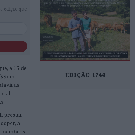
da edição que
ue, a 15 de
EDIÇÃO 1744
us
em
ntavírus.
erial
s.
li prestar
ooper, a
os membros