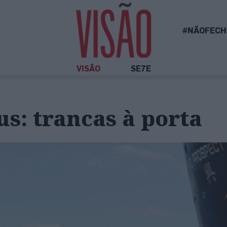
#NÃOFECH
VISÃO
SE7E
s: trancas à porta