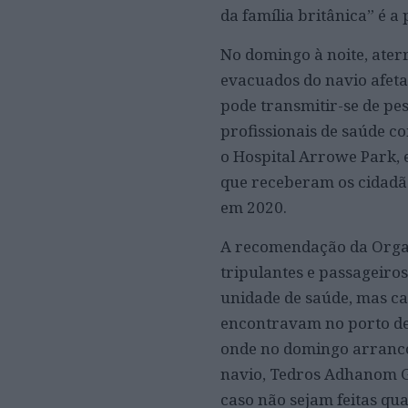
da família britânica” é a
No domingo à noite, ater
evacuados do navio afet
pode transmitir-se de pe
profissionais de saúde c
o Hospital Arrowe Park, 
que receberam os cidadão
em 2020.
A recomendação da Organ
tripulantes e passageiro
unidade de saúde, mas cad
encontravam no porto de 
onde no domingo arranco
navio, Tedros Adhanom Gh
caso não sejam feitas qu