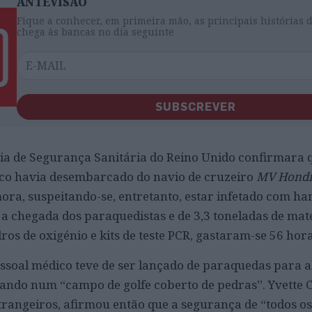
ANTEVISÃO
Fique a conhecer, em primeira mão, as principais histórias 
chega às bancas no dia seguinte
SUBSCREVER
ncia de Segurança Sanitária do Reino Unido confirmara q
ico havia desembarcado do navio de cruzeiro
MV Hondi
ora, suspeitando-se, entretanto, estar infetado com ha
 a chegada dos paraquedistas e de 3,3 toneladas de mat
dros de oxigénio e kits de teste PCR, gastaram-se 56 hora
essoal médico teve de ser lançado de paraquedas para a
ando num “campo de golfe coberto de pedras”. Yvette C
trangeiros, afirmou então que a segurança de “todos 