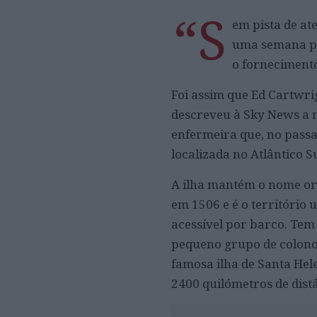
“S
em pista de at
uma semana pa
o fornecimento
Foi assim que Ed Cartwr
descreveu à Sky News a m
enfermeira que, no passa
localizada no Atlântico S
A ilha mantém o nome o
em 1506 e é o território
acessível por barco. Tem
pequeno grupo de colono
famosa ilha de Santa Hel
2400 quilómetros de dist