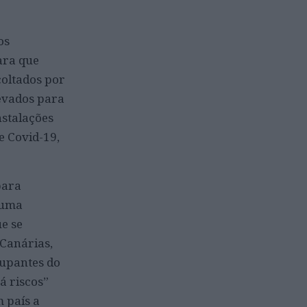
os
ara que
coltados por
levados para
nstalações
e Covid-19,
para
numa
ue se
 Canárias,
upantes do
á riscos”
 país a