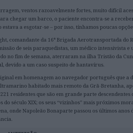
erragem, ventos razoavelmente fortes, muito difícil aces
ra chegar um barco, o paciente encontra-se a receber
 estava a esgotar-se – por isso, tínhamos poucas opçõe
ight, comandante da 16ª Brigada Aerotransportada do R
issão de seis paraquedistas, um médico intensivista e
do no fim de semana, aterraram na ilha Tristão da Cun
ul, devido a um caso suspeito de hantavírus.
riginal em homenagem ao navegador português que a 
 ultramarino habitado mais remoto da Grã-Bretanha, a
 221 residentes que são em grande parte descendentes
s do século XIX; os seus “vizinhos” mais próximos mo
ena, onde Napoleão Bonaparte passou os últimos anos d
ância.