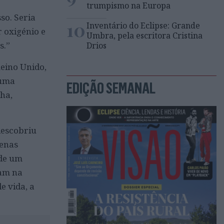
trumpismo na Europa
so. Seria
10
Inventário do Eclipse: Grande
 oxigénio e
Umbra, pela escritora Cristina
s.”
Drios
eino Unido,
 uma
EDIÇÃO SEMANAL
ha,
descobriu
penas
 de um
ram na
e vida, a