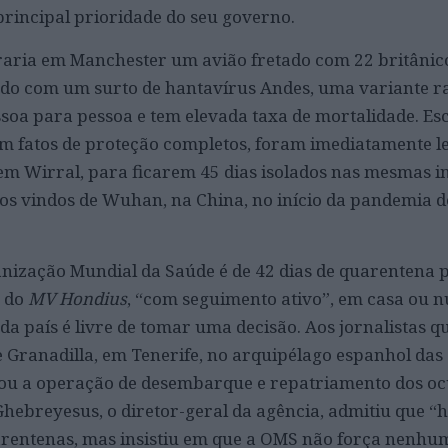
 principal prioridade do seu governo.
raria em Manchester um avião fretado com 22 britânic
ado com um surto de hantavírus Andes, uma variante r
ssoa para pessoa e tem elevada taxa de mortalidade. Es
om fatos de proteção completos, foram imediatamente 
em Wirral, para ficarem 45 dias isolados nas mesmas i
s vindos de Wuhan, na China, no início da pandemia d
ização Mundial da Saúde é de 42 dias de quarentena 
s do
MV Hondius
, “com seguimento ativo”, em casa ou 
a país é livre de tomar uma decisão. Aos jornalistas q
Granadilla, em Tenerife, no arquipélago espanhol das
u a operação de desembarque e repatriamento dos oc
ebreyesus, o diretor-geral da agência, admitiu que “h
arentenas, mas insistiu em que a OMS não força nenhum