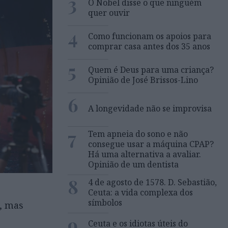
3
O Nobel disse o que ninguém
quer ouvir
4
Como funcionam os apoios para
comprar casa antes dos 35 anos
5
Quem é Deus para uma criança?
Opinião de José Brissos-Lino
6
A longevidade não se improvisa
7
Tem apneia do sono e não
consegue usar a máquina CPAP?
Há uma alternativa a avaliar.
Opinião de um dentista
8
4 de agosto de 1578. D. Sebastião,
Ceuta: a vida complexa dos
símbolos
o, mas
9
Ceuta e os idiotas úteis do