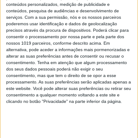
conteúdos personalizados, medição de publicidade e
conteúdos, pesquisa de audiências e desenvolvimento de
serviços.
Com a sua permissão, nós e os nossos parceiros
poderemos usar identificação e dados de geolocalização
precisos através da procura de dispositivos. Poderá clicar para
consentir o processamento por nossa parte e pela parte dos
EDIÇÃO 1744
nossos 1019 parceiros, conforme descrito acima. Em
alternativa, pode aceder a informações mais pormenorizadas e
alterar as suas preferências antes de consentir ou recusar o
consentimento.
Tenha em atenção que algum processamento
dos seus dados pessoais poderá não exigir o seu
MAIS VISTOS
consentimento, mas que tem o direito de se opor a esse
processamento. As suas preferências serão aplicadas apenas a
este website. Você pode alterar suas preferências ou retirar seu
1
consentimento a qualquer momento voltando a este site e
Quem é Deus para uma criança? Opinião de José
Brissos-Lino
clicando no botão "Privacidade" na parte inferior da página.
2
Tem apneia do sono e não consegue usar a
máquina CPAP? Há uma alternativa a avaliar.
Opinião de um dentista