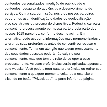
risco e de procedimentos de controlo financeiros e
conteúdos personalizados, medição de publicidade e
não-financeiros aplicáveis a profissionais e
conteúdos, pesquisa de audiências e desenvolvimento de
empresas tem sido uma tendência crescente na
serviços.
Com a sua permissão, nós e os nossos parceiros
poderemos usar identificação e dados de geolocalização
indústria, mas que requer liderança, formação,
precisos através da procura de dispositivos. Poderá clicar para
certificação e monitorização, aceitando resultados
consentir o processamento por nossa parte e pela parte dos
alcançáveis apenas a médio e longo prazo, por
nossos 1019 parceiros, conforme descrito acima. Em
alternativa, pode aceder a informações mais pormenorizadas e
redução de custos de oportunidade associados a
alterar as suas preferências antes de consentir ou recusar o
penalizações e por valorização da identidade,
consentimento.
Tenha em atenção que algum processamento
imagem e reputação.
dos seus dados pessoais poderá não exigir o seu
consentimento, mas que tem o direito de se opor a esse
processamento. As suas preferências serão aplicadas apenas a
Finalmente, na essência, interessa saber o
este website. Você pode alterar suas preferências ou retirar seu
consentimento a qualquer momento voltando a este site e
seguinte: seremos capazes de garantir a nossa
clicando no botão "Privacidade" na parte inferior da página.
integridade, privilegiando o bem comum, sob
qualquer circunstância, mesmo quando “ninguém
está a ver”?