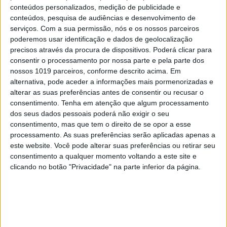
conteúdos personalizados, medição de publicidade e
imaginado.
conteúdos, pesquisa de audiências e desenvolvimento de
serviços.
Com a sua permissão, nós e os nossos parceiros
“Todas as mães cuidadoras se sentem
poderemos usar identificação e dados de geolocalização
exaustas”
precisos através da procura de dispositivos. Poderá clicar para
consentir o processamento por nossa parte e pela parte dos
nossos 1019 parceiros, conforme descrito acima. Em
Aos dois anos, consegui, finalmente, encontrar
alternativa, pode aceder a informações mais pormenorizadas e
uma escola que aceitasse a Francisca e pensei que
alterar as suas preferências antes de consentir ou recusar o
consentimento.
Tenha em atenção que algum processamento
iria ter mais tempo para mim, mas coincidiu com a
dos seus dados pessoais poderá não exigir o seu
altura em que ela começou a ter mais convulsões.
consentimento, mas que tem o direito de se opor a esse
Muitas vezes, ligavam-me da escola para ir buscá-
processamento. As suas preferências serão aplicadas apenas a
este website. Você pode alterar suas preferências ou retirar seu
la porque tinha crises. Tentámos vários
consentimento a qualquer momento voltando a este site e
tratamentos, alguns até mais radicais, mas as
clicando no botão "Privacidade" na parte inferior da página.
crises epiléticas foram ficando cada vez mais
frequentes, maiores e exuberantes.
No meio deste caos, a Francisca ia fazendo