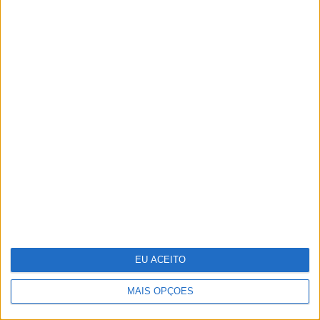
Os “looks” dos famosos na
passadeira vermelha dos Globos de
Ouro
EU ACEITO
MAIS OPÇÕES