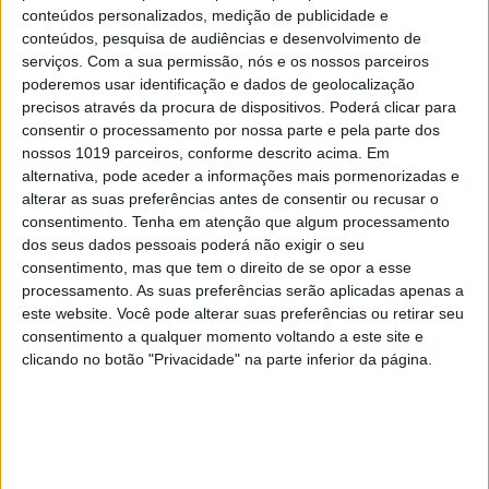
conteúdos personalizados, medição de publicidade e
O voto de castidade e celibato é obrigatório para
conteúdos, pesquisa de audiências e desenvolvimento de
serviços.
Com a sua permissão, nós e os nossos parceiros
quem é ordenado no budismo monástico. Se sentir
poderemos usar identificação e dados de geolocalização
um apelo muito forte para ter uma relação
precisos através da procura de dispositivos. Poderá clicar para
amorosa, saio. Existe a possibilidade de deixar de
consentir o processamento por nossa parte e pela parte dos
nossos 1019 parceiros, conforme descrito acima. Em
ser monge; desordeno-me e, depois, posso voltar,
alternativa, pode aceder a informações mais pormenorizadas e
para um nível inferior. Não há tabu quanto à
alterar as suas preferências antes de consentir ou recusar o
energia sexual: encara-se de forma prática, aberta
consentimento.
Tenha em atenção que algum processamento
dos seus dados pessoais poderá não exigir o seu
e sem reprimir, para não derivar em distorções.
consentimento, mas que tem o direito de se opor a esse
processamento. As suas preferências serão aplicadas apenas a
“O apelo espiritual era muito forte”
este website. Você pode alterar suas preferências ou retirar seu
consentimento a qualquer momento voltando a este site e
clicando no botão "Privacidade" na parte inferior da página.
Nasci em Lisboa. Tive uma infância normal, em
que queria ser aviador, bombeiro ou mineiro. A
minha adolescência foi um período difícil, havia
um “karma” na relação com o meu pai, mas