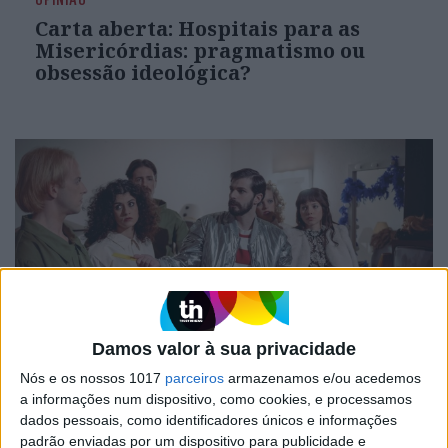
Carta aberta: Hospitais para as
Misericórdias: pragmatismo ou
obsessão ideológica?
Damos valor à sua privacidade
CULTURA
EXCLUSIVO
Nós e os nossos 1017
parceiros
armazenamos e/ou acedemos
Carlos Paião: a história de um
a informações num dispositivo, como cookies, e processamos
cometa
dados pessoais, como identificadores únicos e informações
padrão enviadas por um dispositivo para publicidade e