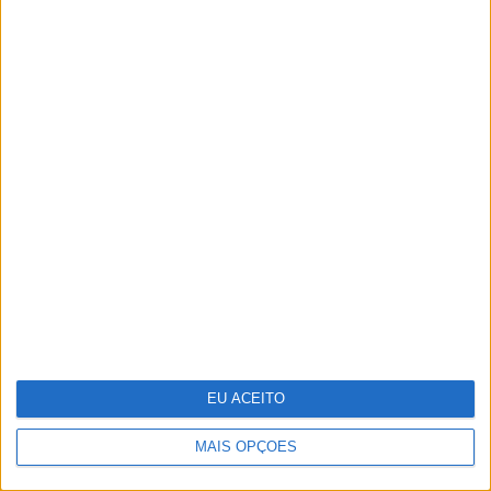
Investigadores conseguem novas
"receitas" para reprogramar
células que podem ajudar a
combater o cancro
EU ACEITO
MAIS OPÇÕES