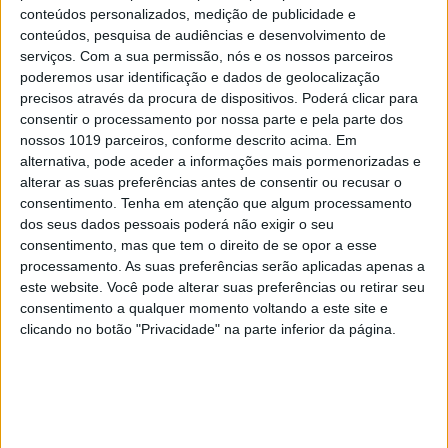
conteúdos personalizados, medição de publicidade e
conteúdos, pesquisa de audiências e desenvolvimento de
FINANÇAS COM CABEÇA
serviços.
Com a sua permissão, nós e os nossos parceiros
Como funcionam os apoios para
poderemos usar identificação e dados de geolocalização
precisos através da procura de dispositivos. Poderá clicar para
comprar casa antes dos 35 anos
consentir o processamento por nossa parte e pela parte dos
nossos 1019 parceiros, conforme descrito acima. Em
alternativa, pode aceder a informações mais pormenorizadas e
alterar as suas preferências antes de consentir ou recusar o
consentimento.
Tenha em atenção que algum processamento
dos seus dados pessoais poderá não exigir o seu
consentimento, mas que tem o direito de se opor a esse
processamento. As suas preferências serão aplicadas apenas a
este website. Você pode alterar suas preferências ou retirar seu
consentimento a qualquer momento voltando a este site e
clicando no botão "Privacidade" na parte inferior da página.
INCERTO MUNDO NOVO
À mesa. Opinião de Sofia Santos
Machado