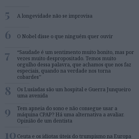
5
A longevidade não se improvisa
6
O Nobel disse o que ninguém quer ouvir
7
“Saudade é um sentimento muito bonito, mas por
vezes muito despropositado. Temos muito
orgulho dessa palavra, que achamos que nos faz
especiais, quando na verdade nos torna
cobardes’’
8
Os Lusíadas são um hospital e Guerra Junqueiro
uma avenida
9
Tem apneia do sono e não consegue usar a
máquina CPAP? Há uma alternativa a avaliar.
Opinião de um dentista
10
Ceuta e os idiotas úteis do trumpismo na Europa