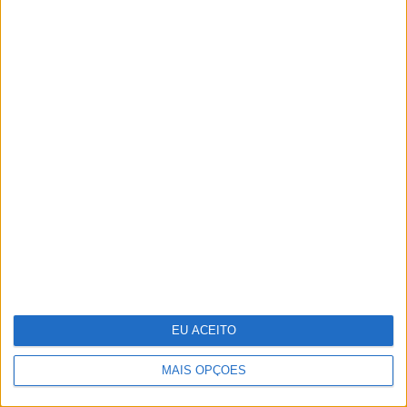
Tudo isto é cinema
EU ACEITO
MAIS OPÇÕES