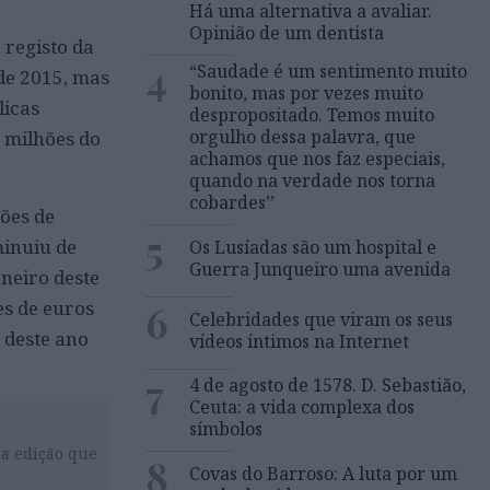
Há uma alternativa a avaliar.
Opinião de um dentista
 registo da
4
“Saudade é um sentimento muito
 de 2015, mas
bonito, mas por vezes muito
licas
despropositado. Temos muito
orgulho dessa palavra, que
5 milhões do
achamos que nos faz especiais,
quando na verdade nos torna
cobardes’’
hões de
5
minuiu de
Os Lusíadas são um hospital e
Guerra Junqueiro uma avenida
neiro deste
es de euros
6
Celebridades que viram os seus
 deste ano
vídeos íntimos na Internet
7
4 de agosto de 1578. D. Sebastião,
Ceuta: a vida complexa dos
símbolos
da edição que
8
Covas do Barroso: A luta por um