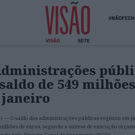
#NÃOFECH
VISÃO
SE7E
Administrações públi
saldo de 549 milhões
 janeiro
sa) — O saldo das administrações públicas registou em 
milhões de euros, segundo a síntese de execução orçam
lgada pela Direção-Geral de Orçamento (DGO).