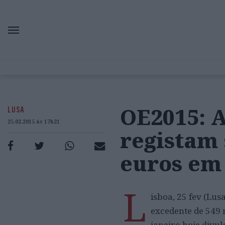
OE2015: 
LUSA
25.02.2015 às 17h21
registam 
euros em
L
isboa, 25 fev (Lu
excedente de 549 
janeiro hoje divu