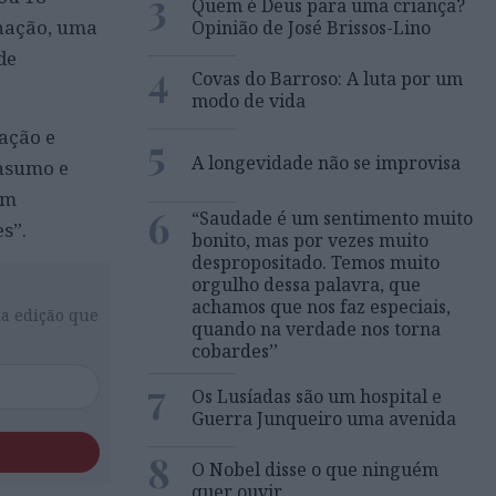
3
Quem é Deus para uma criança?
enação, uma
Opinião de José Brissos-Lino
de
4
Covas do Barroso: A luta por um
modo de vida
ração e
5
A longevidade não se improvisa
onsumo e
om
6
“Saudade é um sentimento muito
s”.
bonito, mas por vezes muito
despropositado. Temos muito
orgulho dessa palavra, que
achamos que nos faz especiais,
da edição que
quando na verdade nos torna
cobardes’’
7
Os Lusíadas são um hospital e
Guerra Junqueiro uma avenida
8
O Nobel disse o que ninguém
quer ouvir