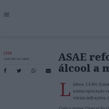
ASAE ref
LUSA
14.02.2015 às 13h18
álcool a
L
isboa, 14 fev (Lu
numa operação rea
várias infrações, 
Com o nome ‘Operação Gr