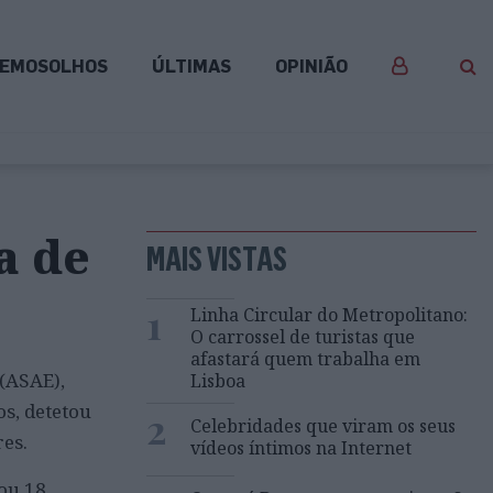
EMOSOLHOS
ÚLTIMAS
OPINIÃO
a de
MAIS VISTAS
1
Linha Circular do Metropolitano:
O carrossel de turistas que
afastará quem trabalha em
 (ASAE),
Lisboa
s, detetou
2
Celebridades que viram os seus
res.
vídeos íntimos na Internet
ou 18