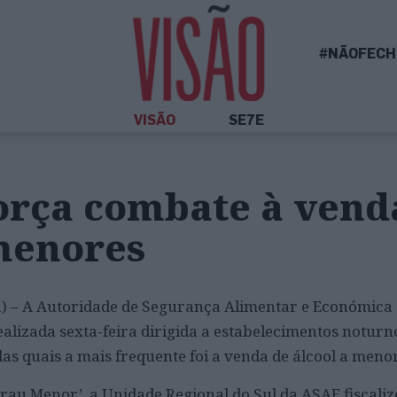
#NÃOFECH
VISÃO
SE7E
orça combate à vend
 menores
sa) – A Autoridade de Segurança Alimentar e Económica
lizada sexta-feira dirigida a estabelecimentos noturno
das quais a mais frequente foi a venda de álcool a meno
au Menor’, a Unidade Regional do Sul da ASAE fiscaliz