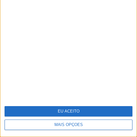
O que os cientistas descobriram ao
"ressuscitar" o vírus da gripe
espanhola
EU ACEITO
MAIS OPÇÕES