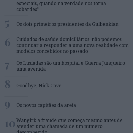
especiais, quando na verdade nos torna
cobardes’’
5
Os dois primeiros presidentes da Gulbenkian
6
Cuidados de saúde domiciliários: não podemos
continuar a responder a uma nova realidade com
modelos concebidos no passado
7
Os Lusíadas são um hospital e Guerra Junqueiro
uma avenida
8
Goodbye, Nick Cave
9
Os novos capitães da areia
10
Wangiri: a fraude que começa mesmo antes de
atender uma chamada de um número
desconhecido