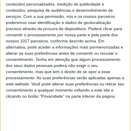
Carlos Paião: Viver de novo em
conteúdos personalizados, medição de publicidade e
Playback
conteúdos, pesquisa de audiências e desenvolvimento de
serviços.
Com a sua permissão, nós e os nossos parceiros
poderemos usar identificação e dados de geolocalização
precisos através da procura de dispositivos. Poderá clicar para
consentir o processamento por nossa parte e pela parte dos
nossos 1017 parceiros, conforme descrito acima. Em
alternativa, pode aceder a informações mais pormenorizadas e
alterar as suas preferências antes de consentir ou recusar o
consentimento.
Tenha em atenção que algum processamento
dos seus dados pessoais poderá não exigir o seu
consentimento, mas que tem o direito de se opor a esse
processamento. As suas preferências serão aplicadas apenas a
este website. Você pode alterar suas preferências ou retirar seu
consentimento a qualquer momento voltando a este site e
EDITORIAL
clicando no botão "Privacidade" na parte inferior da página.
Que País queremos? Editorial de
Rui Tavares Guedes