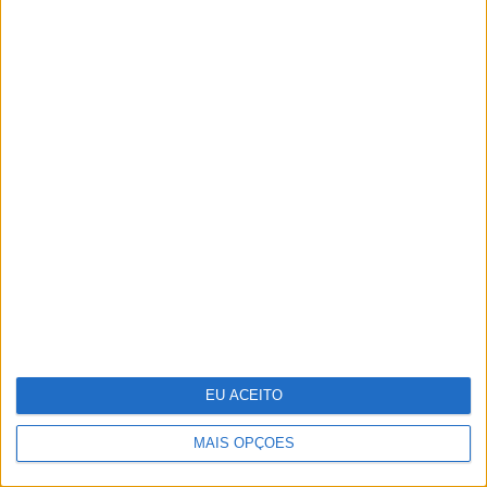
Jornalistas Nelma Serpa Pinto e
João Póvoa Marinheiro casaram-se
no Porto
EU ACEITO
MAIS OPÇÕES
Pigmentarium: perfumaria de