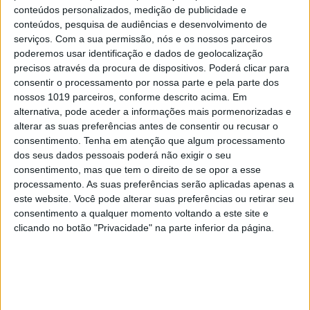
mesmo a assumir um caráter programático em
conteúdos personalizados, medição de publicidade e
alguns dos momentos. A interpretação é de Luís
conteúdos, pesquisa de audiências e desenvolvimento de
serviços.
Com a sua permissão, nós e os nossos parceiros
Salomé e a voz da soprano Catarina Carvalho
poderemos usar identificação e dados de geolocalização
Gomes.
precisos através da procura de dispositivos. Poderá clicar para
consentir o processamento por nossa parte e pela parte dos
“Three Questions from a Lover to a Saint”, para
nossos 1019 parceiros, conforme descrito acima. Em
vibrafone, megafone e eletrónica em tempo real,
alternativa, pode aceder a informações mais pormenorizadas e
alterar as suas preferências antes de consentir ou recusar o
foi estreada em 2020 por Miquel Bernat. À
consentimento.
Tenha em atenção que algum processamento
semelhança da peça de abertura do disco, conta
dos seus dados pessoais poderá não exigir o seu
com libreto de Gareth Mattey, que a apresenta
consentimento, mas que tem o direito de se opor a esse
processamento. As suas preferências serão aplicadas apenas a
como “uma cena de teatro musical […] sobre o
este website. Você pode alterar suas preferências ou retirar seu
poder queer e sensual patente no martírio de São
consentimento a qualquer momento voltando a este site e
Sebastião”. A obra nasce de uma narrativa
clicando no botão "Privacidade" na parte inferior da página.
imaginária criada a partir da lenda do santo e
divide‑se em três partes, correspondentes às
perguntas que lhe são feitas: “Estás vivo?”, “Dói-
te?” e “Quem fez isto?”. Cada pergunta traduz-se