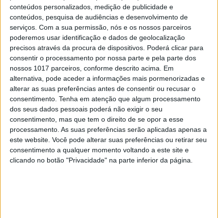
conteúdos personalizados, medição de publicidade e
A poesia não seria o meio adequado para
conteúdos, pesquisa de audiências e desenvolvimento de
captar essas festas?
serviços.
Com a sua permissão, nós e os nossos parceiros
poderemos usar identificação e dados de geolocalização
Na minha reunião de poemas, O Último Poeta
precisos através da procura de dispositivos. Poderá clicar para
consentir o processamento por nossa parte e pela parte dos
Romano, incluí, como inédito, um livro de poemas
nossos 1017 parceiros, conforme descrito acima. Em
brasileiros, Calepino. Alguns são retratos a cru da
alternativa, pode aceder a informações mais pormenorizadas e
realidade de Salvador. Um sobre a praia, a partir
alterar as suas preferências antes de consentir ou recusar o
consentimento.
Tenha em atenção que algum processamento
do que se vê da balaustrada do Porto da Barra,
dos seus dados pessoais poderá não exigir o seu
com o movimento permanente dos ambulantes e
consentimento, mas que tem o direito de se opor a esse
os seus pregões. E há outro poema sobre a Festa de
processamento. As suas preferências serão aplicadas apenas a
este website. Você pode alterar suas preferências ou retirar seu
Santa Bárbara, no qual a violência irrompe, com
consentimento a qualquer momento voltando a este site e
um rapaz que aparece morto no final. É possível
clicando no botão "Privacidade" na parte inferior da página.
captar esta realidade em poesia, em poemas mais
extensos e descritivos. Mas era um romance que eu
queria escrever.
Iniciou-o ainda em Salvador?