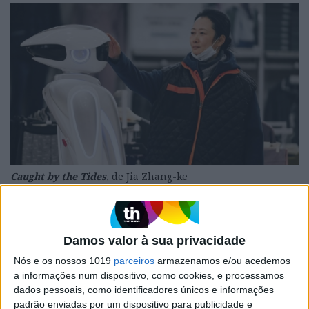
Caught by the Tides
, de Jia Zhang-ke
Ao contrário do que acontece na Competição
Damos valor à sua privacidade
Nacional, em que há uma mistura entre
Nós e os nossos 1019
parceiros
armazenamos e/ou acedemos
realizadores experientes e novatos, a Competição
a informações num dispositivo, como cookies, e processamos
dados pessoais, como identificadores únicos e informações
Internacional restringe-se a cineastas com um
padrão enviadas por um dispositivo para publicidade e