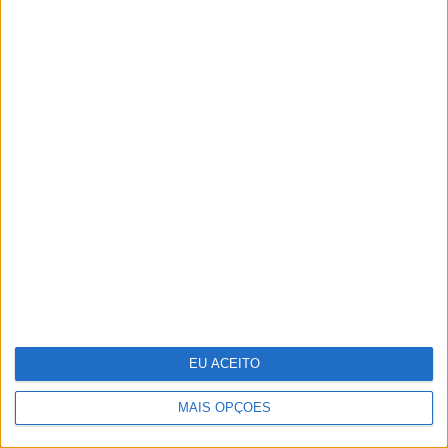
Internet
9
Cuidados de saúde domiciliários: não podemos
continuar a responder a uma nova realidade com
modelos concebidos no passado
10
Edição 1744
MAIS NA VISÃO
EU ACEITO
MAIS OPÇÕES