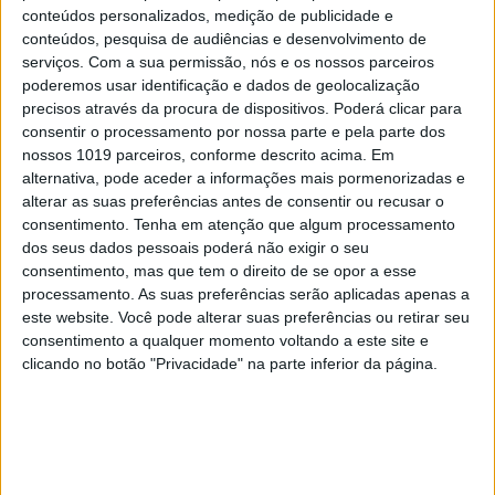
máximo de três obras realizadas.
conteúdos personalizados, medição de publicidade e
conteúdos, pesquisa de audiências e desenvolvimento de
serviços.
Com a sua permissão, nós e os nossos parceiros
Entre curtas e longas, procura-se uma certa
poderemos usar identificação e dados de geolocalização
diversidade geográfica, mas também de géneros e
precisos através da procura de dispositivos. Poderá clicar para
consentir o processamento por nossa parte e pela parte dos
formatos. Segundo nos explicou a diretora Susana
nossos 1019 parceiros, conforme descrito acima. Em
Santos, há uma tendência para temáticas
alternativa, pode aceder a informações mais pormenorizadas e
existencialistas — embora tal não seja demasiado
alterar as suas preferências antes de consentir ou recusar o
consentimento.
Tenha em atenção que algum processamento
evidente.
dos seus dados pessoais poderá não exigir o seu
consentimento, mas que tem o direito de se opor a esse
Da seleção fazem parte
Vitrival
, uma comédia
processamento. As suas preferências serão aplicadas apenas a
belga da dupla Baptiste Bogaert e Noëllle Bastin;
este website. Você pode alterar suas preferências ou retirar seu
Río Abajo, Un Tigre
, do espanhol Víctor Diago;
On
consentimento a qualquer momento voltando a este site e
clicando no botão "Privacidade" na parte inferior da página.
Becoming a Guinea Fowl
, do zambiano Rungano
Nyoni;
No Sleep Till
, da americana Alexandra
Simpson;
Olivia & Las Nubes
, do dominicano
Tomás Pichardo-Espaillat; ou
Lo que Trajo la